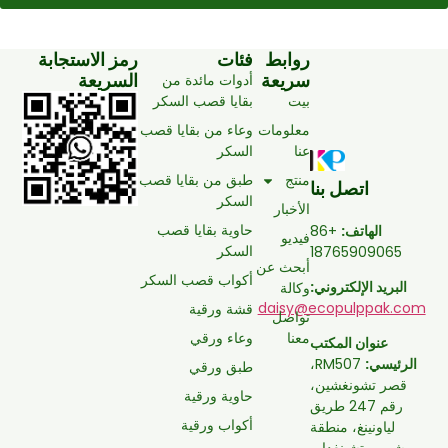
روابط
فئات
رمز الاستجابة
سريعة
السريعة
أدوات مائدة من
بيت
بقايا قصب السكر
معلومات
وعاء من بقايا قصب
عنا
السكر
منتج
طبق من بقايا قصب
اتصل بنا
السكر
الأخبار
حاوية بقايا قصب
الهاتف:
+86
فيديو
السكر
18765909065
أبحث عن
أكواب قصب السكر
البريد الإلكتروني:
وكالة
daisy@ecopulppak.com
قشة ورقية
تواصل
معنا
وعاء ورقي
عنوان المكتب
الرئيسي:
RM507،
طبق ورقي
قصر تشونغشين،
حاوية ورقية
رقم 247 طريق
أكواب ورقية
لياونينغ، منطقة