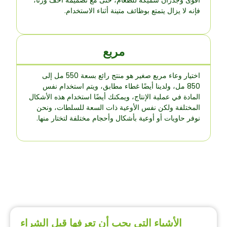
أقوى وجدران سميكة للطعام، حتى مع تصميمه أخف وزنًا،
فإنه لا يزال يتمتع بوظائف متينة أثناء الاستخدام.
مربع
اختيار وعاء مربع صغير هو منتج رائع بسعة 550 مل إلى
850 مل، ولدينا أيضًا غطاء مطابق، ويتم استخدام نفس
المادة في عملية الإنتاج، ويمكنك أيضًا استخدام هذه الأشكال
المختلفة ولكن نفس الأوعية ذات السعة للسلطات، ونحن
نوفر حاويات أو أوعية بأشكال وأحجام مختلفة لتختار منها.
الأشياء التي يجب أن تعرفها قبل الشراء