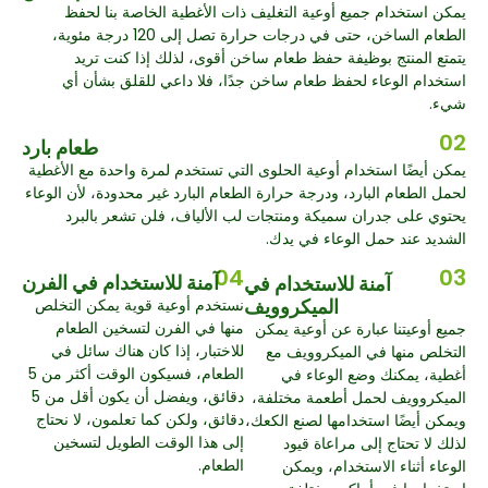
يمكن استخدام جميع أوعية التغليف ذات الأغطية الخاصة بنا لحفظ
الطعام الساخن، حتى في درجات حرارة تصل إلى 120 درجة مئوية،
يتمتع المنتج بوظيفة حفظ طعام ساخن أقوى، لذلك إذا كنت تريد
استخدام الوعاء لحفظ طعام ساخن جدًا، فلا داعي للقلق بشأن أي
شيء.
02
طعام بارد
يمكن أيضًا استخدام أوعية الحلوى التي تستخدم لمرة واحدة مع الأغطية
لحمل الطعام البارد، ودرجة حرارة الطعام البارد غير محدودة، لأن الوعاء
يحتوي على جدران سميكة ومنتجات لب الألياف، فلن تشعر بالبرد
الشديد عند حمل الوعاء في يدك.
04
03
آمنة للاستخدام في الفرن
آمنة للاستخدام في
الميكروويف
نستخدم أوعية قوية يمكن التخلص
منها في الفرن لتسخين الطعام
جميع أوعيتنا عبارة عن أوعية يمكن
للاختبار، إذا كان هناك سائل في
التخلص منها في الميكروويف مع
الطعام، فسيكون الوقت أكثر من 5
أغطية، يمكنك وضع الوعاء في
دقائق، ويفضل أن يكون أقل من 5
الميكروويف لحمل أطعمة مختلفة،
دقائق، ولكن كما تعلمون، لا نحتاج
ويمكن أيضًا استخدامها لصنع الكعك،
إلى هذا الوقت الطويل لتسخين
لذلك لا تحتاج إلى مراعاة قيود
الطعام.
الوعاء أثناء الاستخدام، ويمكن