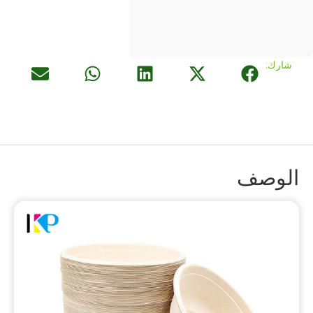
شارك:
الوصف