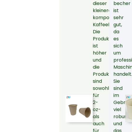
dieser
becher
kleineren
ist
kompostierbare
sehr
Kaffeebecher.
gut,
Die
da
Produktionsgesc
es
ist
sich
höher
um
und
profess
die
Maschi
Produktionskost
handelt
sind
Sie
sowohl
sind
für
im
2-
Gebrau
oz-
viel
als
robuste
auch
und
für
das