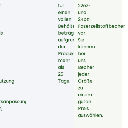
t
für
22oz-
einen
und
vollen
24oz-
Behälter
Faserzellstoffbecher
ls
beträgt
vor.
aufgrund
Sie
der
können
Produktion
bei
mehr
uns
als
Becher
20
jeder
ützung
Tage.
Größe
zu
einem
tsanpassung
guten
n,
Preis
auswählen.