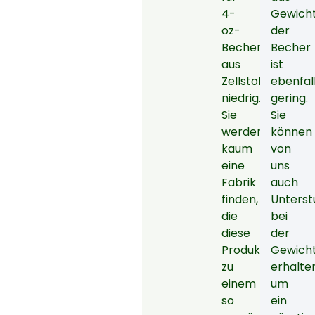
4-
Gewich
oz-
der
Becher
Becher
aus
ist
Zellstoff
ebenfal
niedrig.
gering.
Sie
Sie
werden
können
kaum
von
eine
uns
Fabrik
auch
finden,
Unterst
die
bei
diese
der
Produktgröße
Gewich
zu
erhalte
einem
um
so
ein