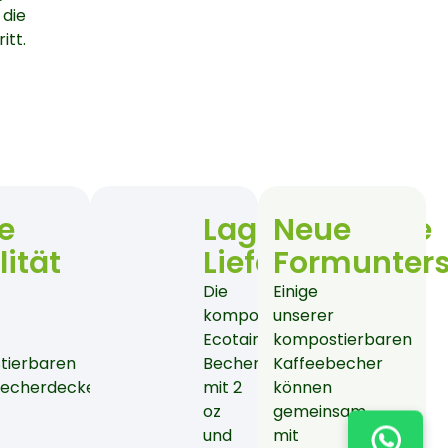
 die
itt.
e
Lagerbestände
Neue
ität
Liefern
Formunters
Die
Einige
t
kompostierbaren
unserer
Ecotainer-
kompostierbaren
en
tierbaren
Becher
Kaffeebecher
becherdeckel
mit 2
können
oz
gemeinsam
und
mit