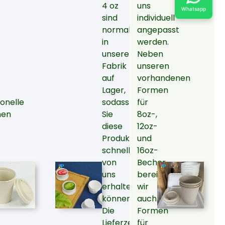
4 oz
uns
Whatsapp
sind
individuell
n
normalerweise
angepasst
in
werden.
unserer
Neben
hwindigkeit
Fabrik
unseren
auf
vorhandenen
Lager,
Formen
ionelle
sodass
für
nen
Sie
8oz-,
en
.
diese
12oz-
Produkte
und
schneller
16oz-
von
Becher
ch
uns
bereiten
erhalten
wir
r
können.
auch
Die
Formen
Lieferzeit
für