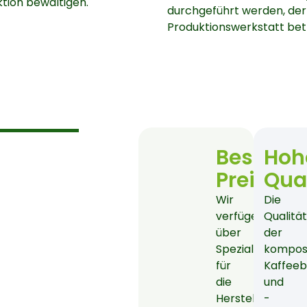
tion bewältigen.
durchgeführt werden, der
Produktionswerkstatt betr
Besserer
Hoh
Preis
Qual
Wir
Die
verfügen
Qualitä
über
der
Spezialmaschin
kompos
für
Kaffee
die
und
Herstellung
-