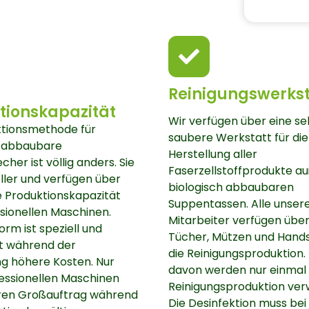
Reinigungswerkst
tionskapazität
Wir verfügen über eine se
ktionsmethode für
saubere Werkstatt für die
h abbaubare
Herstellung aller
her ist völlig anders. Sie
Faserzellstoffprodukte a
ller und verfügen über
biologisch abbaubaren
e Produktionskapazität
Suppentassen. Alle unser
sionellen Maschinen.
Mitarbeiter verfügen übe
orm ist speziell und
Tücher, Mützen und Hand
t während der
die Reinigungsproduktion. 
ng höhere Kosten. Nur
davon werden nur einmal f
essionellen Maschinen
Reinigungsproduktion ver
ren Großauftrag während
Die Desinfektion muss bei