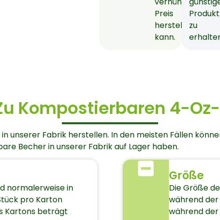
vernünftigen
günstig
Preis
Produkt
herstellen
zu
kann.
erhalte
 Zu Kompostierbaren 4-Oz
 unserer Fabrik herstellen. In den meisten Fällen können 
are Becher in unserer Fabrik auf Lager haben.
Größe
d normalerweise in
Die Größe de
Stück pro Karton
während der 
es Kartons beträgt
während der