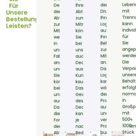
Für
Lebens
den
Deckel
Ihre
mit
Unsere
Druck
der
Abteilboxen
Trenn
Ihres
Bestellung
Abteilboxen
zum
kann
Logos
zum
Mitnehmen
Leisten?
individ
auf
Mitnehmen
können
für
Ihre
werden
Sie
Sie
Behälter
in
bei
angep
zum
unserer
uns
werde
Mitnehmen
Fabrik
auch
Die
an.
angepasst
Deckel
Verpa
Das
und
aus
unser
Logo
Sie
Kunststoff
Behält
kann
können
kaufen.
erfolg
während
bei
Das
norma
der
uns
Gewicht
in
Produktion
auswählen.
des
Großp
auf
Da
Deckels
mit
unseren
die
kann
500-
verschiedenen
Formen
je
1000
Produktionslinie
der
nach
Stück
bunt,
Abteilbehälter
Bedarf