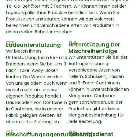
To-Go-Behälter mit 3 Fächern. Wir können Ihnen bei der
Lagerung aller Ihrer Produkte behilflich sein. Wenn Sie
Produkte von uns kaufen, können wir das Volumen
berechnen und verschiedene Arten von Produkten in
einem vollen Behälter mischen.
03
04
Unterstützung Der
Ladeunterstützung
Mischreihenfolge
Wir bieten Ihnen
Wir unterstützen Sie bei der
Unterstützung beim Be- und
Auftragsmischung.
Entladen, wenn Sie bei uns 3-
Verschiedene Arten von
Fach-Take-Away-Boxen
Tellern, Schüsseln, Tassen
kaufen. Die Waren werden
und 3-Fach-Containern
von uns geladen, auch wenn
können in unterschiedlichen
es sich nicht um unsere
Mengen im Container
eigenen Produkte handelt.
gemischt werden. Bei der
Das Beladen von Containern
Produktion gibt es keine
in Container, die in unserer
Mengenbeschränkung für
Fabrik gelagert werden, ist
jede Bestellung.
ebenfalls für Sie möglich.
05
06
Zahlungsdienst
Beschaffungsagenturgeschäft