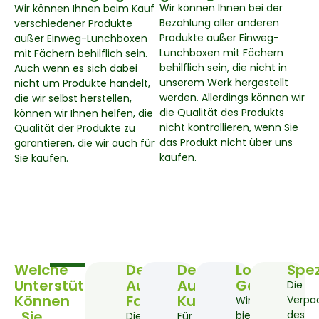
Wir können Ihnen bei der
Wir können Ihnen beim Kauf
Bezahlung aller anderen
verschiedener Produkte
Produkte außer Einweg-
außer Einweg-Lunchboxen
Lunchboxen mit Fächern
mit Fächern behilflich sein.
behilflich sein, die nicht in
Auch wenn es sich dabei
unserem Werk hergestellt
nicht um Produkte handelt,
werden. Allerdings können wir
die wir selbst herstellen,
die Qualität des Produkts
können wir Ihnen helfen, die
nicht kontrollieren, wenn Sie
Qualität der Produkte zu
das Produkt nicht über uns
garantieren, die wir auch für
kaufen.
Sie kaufen.
Welche
Deckel
Deckel
Logo
Spez
Unterstützung
Aus
Aus
Gedruckt
Die
Können
Faserzellstoff
Kunststoff
Verpa
Wir
Sie
des
bieten
Die
Für