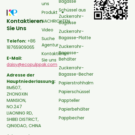
Bagasse
uns
Schüssel aus
Produkt
Zuckerrohr-
Kontaktieren
NACHRICHTEN
Bagasse
Sie Uns
Video
Zuckerrohr-
Bagasse-Platte
Suche
Telefon:
+86
Agentur
Zuckerrohr-
18765909065
Bagasse-
Kontaktieren
E-Mail:
Behälter
Sie uns
daisy@ecopulppak.com
Zuckerrohr-
Bagasse-Becher
Adresse der
Hauptniederlassung:
Papierstrohhalm
RM507,
Papierschüssel
ZHONGXIN
Pappteller
MANSION,
NO.247
Papierbehälter
LIAONING RD,
Pappbecher
SHIBEI DISTRICT,
QINGDAO, CHINA