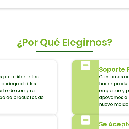
¿Por Qué Elegirnos?
Soporte 
 para diferentes
Contamos co
 biodegradables
hacer produc
porte de compra
empaque y pe
tipo de productos de
apoyamos a h
nuevo molde 
Se Acept