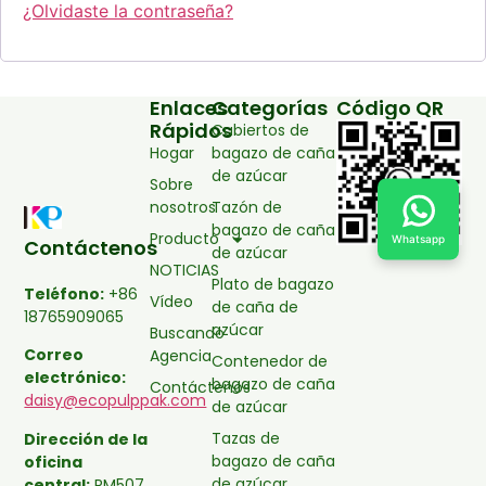
¿Olvidaste la contraseña?
Enlaces
Categorías
Código QR
Rápidos
Cubiertos de
Hogar
bagazo de caña
de azúcar
Sobre
nosotros
Tazón de
bagazo de caña
Producto
Whatsapp
Contáctenos
de azúcar
NOTICIAS
Plato de bagazo
Teléfono:
+86
Vídeo
de caña de
18765909065
azúcar
Buscando
Correo
Agencia
Contenedor de
electrónico:
bagazo de caña
Contáctenos
daisy@ecopulppak.com
de azúcar
Tazas de
Dirección de la
bagazo de caña
oficina
de azúcar
central:
RM507,