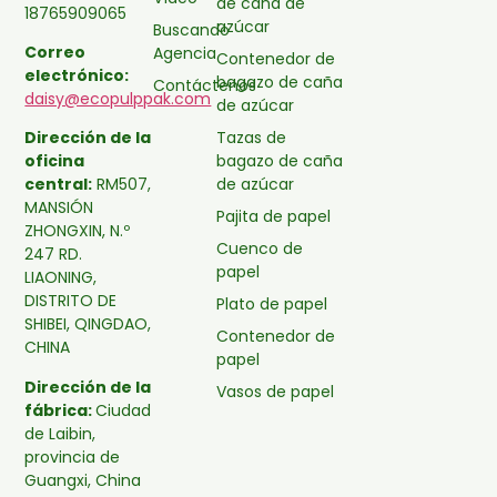
de caña de
18765909065
azúcar
Buscando
Correo
Agencia
Contenedor de
electrónico:
bagazo de caña
Contáctenos
daisy@ecopulppak.com
de azúcar
Tazas de
Dirección de la
bagazo de caña
oficina
de azúcar
central:
RM507,
MANSIÓN
Pajita de papel
ZHONGXIN, N.º
Cuenco de
247 RD.
papel
LIAONING,
DISTRITO DE
Plato de papel
SHIBEI, QINGDAO,
Contenedor de
CHINA
papel
Dirección de la
Vasos de papel
fábrica:
Ciudad
de Laibin,
provincia de
Guangxi, China