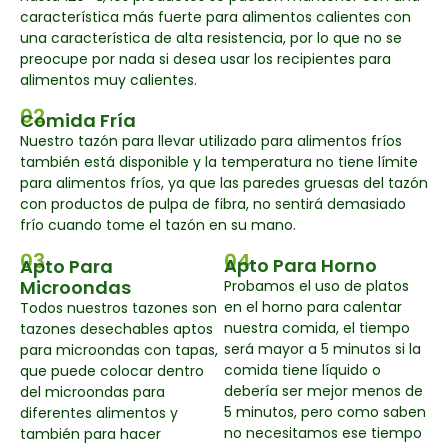
característica más fuerte para alimentos calientes con
una característica de alta resistencia, por lo que no se
preocupe por nada si desea usar los recipientes para
alimentos muy calientes.
02
Comida Fría
Nuestro tazón para llevar utilizado para alimentos fríos
también está disponible y la temperatura no tiene límite
para alimentos fríos, ya que las paredes gruesas del tazón
con productos de pulpa de fibra, no sentirá demasiado
frío cuando tome el tazón en su mano.
03
04
Apto Para Horno
Apto Para
Microondas
Probamos el uso de platos
en el horno para calentar
Todos nuestros tazones son
nuestra comida, el tiempo
tazones desechables aptos
será mayor a 5 minutos si la
para microondas con tapas,
comida tiene líquido o
que puede colocar dentro
debería ser mejor menos de
del microondas para
5 minutos, pero como saben
diferentes alimentos y
no necesitamos ese tiempo
también para hacer