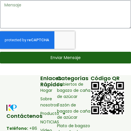
Enviar Mensaje
Enlaces
Categorías
Código QR
Rápidos
Cubiertos de
Hogar
bagazo de caña
de azúcar
Sobre
nosotros
Tazón de
bagazo de caña
Producto
Contáctenos
de azúcar
NOTICIAS
Plato de bagazo
Teléfono:
+86
Vídeo