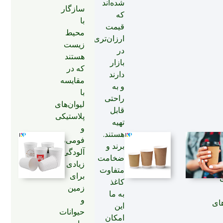
شده‌اند
سازگار
که
با
قیمت
محیط
ارزان‌تری
زیست
در
هستند
بازار
که در
دارند
مقایسه
و به
با
راحتی
لیوان‌های
قابل
پلاستیکی
تهیه
و
هستند.
فومی،
برند و
آلودگی
ضخامت
زیادی
متفاوت
برای
کاغذ
زمین
به ما
و
ای
این
حیوانات
امکان