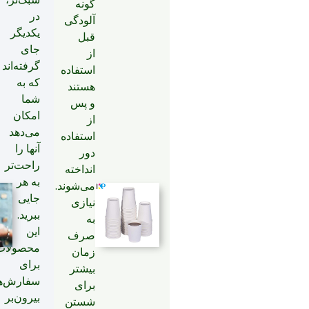
گونه
در
آلودگی
یکدیگر
قبل
جای
از
گرفته‌اند
استفاده
که به
هستند
شما
و پس
امکان
از
می‌دهد
استفاده
آنها را
دور
راحت‌تر
انداخته
به هر
می‌شوند.
جایی
نیازی
ببرید.
به
این
صرف
محصولات
زمان
برای
بیشتر
سفارش‌ه
برای
بیرون‌بر
شستن