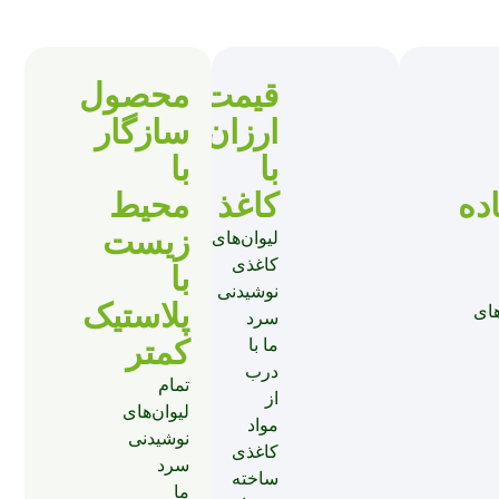
قیمت
محصول
ارزان‌تر
سازگار
با
با
ده
کاغذ
محیط
زیست
لیوان‌های
کاغذی
با
نوشیدنی
پلاستیک
های
سرد
کمتر
ما با
درب
تمام
از
لیوان‌های
مواد
نوشیدنی
کاغذی
سرد
ساخته
ما