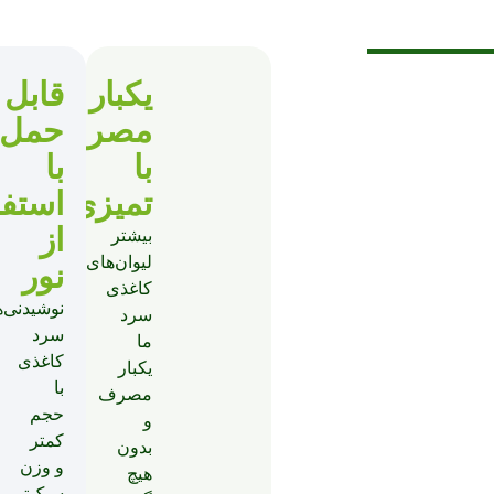
یکبار
قابل
مصرف
حمل
با
با
تمیزی
استفا
از
بیشتر
لیوان‌های
نور
کاغذی
نوشیدنی‌
سرد
سرد
ما
کاغذی
یکبار
با
مصرف
حجم
و
کمتر
بدون
و وزن
هیچ
سبک‌تر،