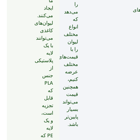
ما
را
ایجاد
های
می‌دهد
می‌کنند.
که
لیوان‌های
انواع
کاغذی
مختلف
می‌توانند
لیوان
با یک
را با
لایه
قیمت‌های
پلاستیکی
مختلف
از
عرضه
جنس
کنیم،
PLA
همچنین
که
قیمت
قابل
می‌تواند
تجزیه
بسیار
است،
پایین‌تر
و یک
باشد.
لایه
PE که