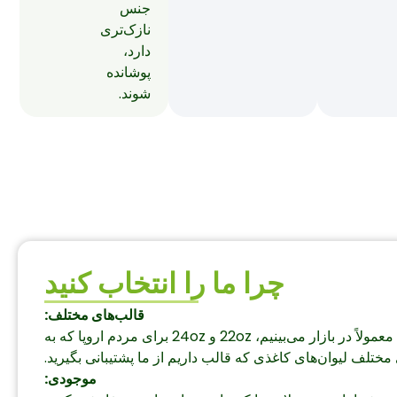
جنس
نازک‌تری
دارد،
پوشانده
شوند.
چرا ما را انتخاب کنید
قالب‌های مختلف:
اندازه‌های بیشتری برای لیوان‌های نوشیدنی سرد درب‌دار وجود دارد، 8oz، 12oz، 16oz، 22oz و 24oz ظرفیت‌هایی هستند که معمولاً در بازار می‌بینیم، 22oz و 24oz برای مردم اروپا که به
ای مختلف لیوان‌های کاغذی که قالب داریم از ما پشتیبانی بگیرید.
موجودی: