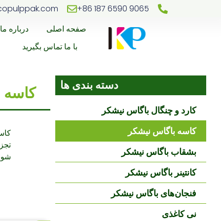
copulppak.com
‎+86 187 6590 9065‎
صفحه اصلی
درباره ما
با ما تماس بگیرید
دسته بندی ها
کاسه 
کارد و چنگال باگاس نیشکر
کاسه باگاس نیشکر
کاس
تجزی
بشقاب باگاس نیشکر
شون
کانتینر باگاس نیشکر
فنجان‌های باگاس نیشکر
نی کاغذی