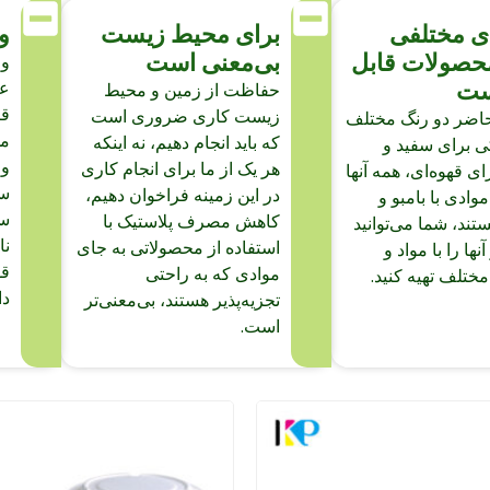
ی مختلفی
برای محیط زیست
و
حصولات قابل
بی‌معنی است
وز
ست
عا
حفاظت از زمین و محیط
قی
زیست کاری ضروری است
اضر دو رنگ مختلف
می
که باید انجام دهیم، نه اینکه
کی برای سفید و
وز
هر یک از ما برای انجام کاری
ی قهوه‌ای، همه آنها
سف
در این زمینه فراخوان دهیم،
موادی با بامبو و
سب
کاهش مصرف پلاستیک با
تند، شما می‌توانید
نا
استفاده از محصولاتی به جای
نها را با مواد و
قو
موادی که به راحتی
ختلف تهیه کنید.
دا
تجزیه‌پذیر هستند، بی‌معنی‌تر
است.