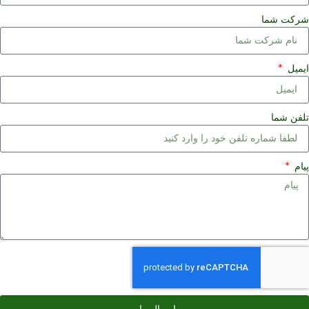
رکت شما
یمیل
لفن شما
یام
ارسال پیام