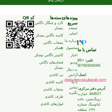
پیوندهای
دسته‌ها
کد QR
سریع
کارد و چنگال باگاس
صفحه
نیشکر
اصلی
کاسه باگاس نیشکر
درباره ما
بشقاب باگاس
محصول
نیشکر
تماس با ما
اخبار
کانتینر باگاس نیشکر
تلفن:
+86
ویدیو
فنجان‌های باگاس
18765909065
نیشکر
به دنبال
ایمیل:
آژانس
نی کاغذی
daisy@ecopulppak.com
با ما
کاسه کاغذی
تماس
آدرس دفتر مرکزی:
بشقاب کاغذی
بگیرید
RM507، عمارت
ظرف کاغذی
ژونگ‌شین، جاده
لیوان‌های کاغذی
لیائونینگ شماره
۲۴۷، منطقه