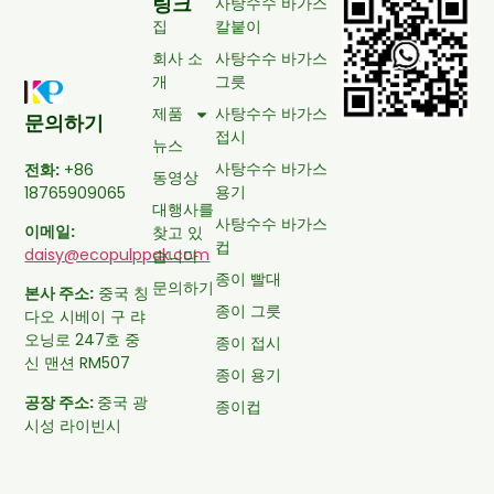
링크
사탕수수 바가스
집
칼붙이
회사 소
사탕수수 바가스
개
그릇
제품
사탕수수 바가스
문의하기
접시
뉴스
사탕수수 바가스
전화:
+86
동영상
용기
18765909065
대행사를
사탕수수 바가스
이메일:
찾고 있
컵
daisy@ecopulppak.com
습니다
종이 빨대
문의하기
본사 주소:
중국 칭
종이 그릇
다오 시베이 구 랴
오닝로 247호 중
종이 접시
신 맨션 RM507
종이 용기
공장 주소:
중국 광
종이컵
시성 라이빈시