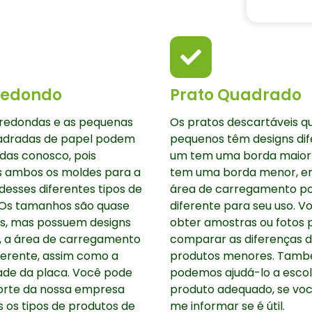
Redondo
Prato Quadrado
 redondas e as pequenas
Os pratos descartáveis q
adradas de papel podem
pequenos têm designs dif
idas conosco, pois
um tem uma borda maior 
 ambos os moldes para a
tem uma borda menor, e
esses diferentes tipos de
área de carregamento po
 Os tamanhos são quase
diferente para seu uso. 
, mas possuem designs
obter amostras ou fotos 
s, a área de carregamento
comparar as diferenças 
ferente, assim como a
produtos menores. Tam
ade da placa. Você pode
podemos ajudá-lo a esco
orte da nossa empresa
produto adequado, se vo
 os tipos de produtos de
me informar se é útil.