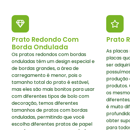
Prato Redondo Com
Prato 
Borda Ondulada
As placas
Os pratos redondos com bordas
placas qu
onduladas têm um design especial e
ser adquir
de bordas grandes, a área de
possuímos
carregamento é menor, pois o
produção d
tamanho total do prato é estável,
produtos.
mas eles são mais bonitos para usar
os mesmos
com diferentes tipos de bolo com
diferente
decoração, temos diferentes
é muito di
tamanhos de pratos com bordas
profundid
onduladas, permitindo que você
obter sup
escolha diferentes pratos de papel
para todos