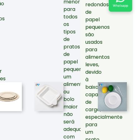
menor
ão
redondos
Whatsapp
para
de
todos
os
papel
os
pequenos
tipos
são
de
usados
pratos
para
de
alimentos
papel
leves,
pequenos,
r
devido
um
tes
à
alimento
os
baixa
ou
capacidade
bolo
os
de
maior
carga,
não
especialmente
será
para
adequado
um
com
prato