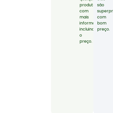
produto
são
com
superp
mais
com
informações,
bom
incluindo
preço.
o
preço.