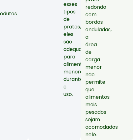
esses
redondo
tipos
rodutos
com
de
bordas
pratos,
onduladas,
eles
a
são
área
adequados
de
para
carga
alimentos
menor
menores
não
durante
permite
o
que
uso.
alimentos
mais
pesados
sejam
acomodados
nele.