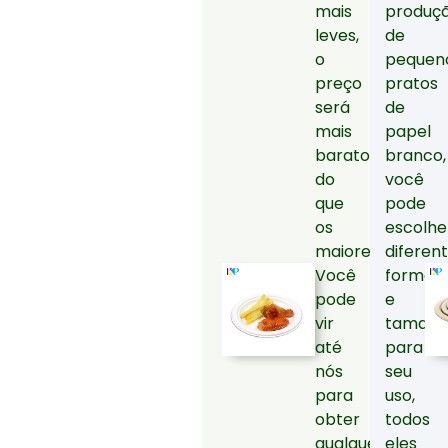
mais
produç
leves,
de
o
pequen
preço
pratos
será
de
mais
papel
barato
branco,
do
você
que
pode
os
escolhe
maiores.
diferen
Você
format
pode
e
vir
tamanh
até
para
nós
seu
para
uso,
obter
todos
qualquer
eles