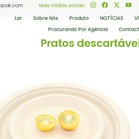
ppak.com
Mais mídias sociais:
Lar
Sobre Nós
Produto
NOTÍCIAS
V
Procurando Por Agência
Contac
Pratos descartáve