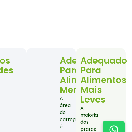
ios
Adequado
Adequado
des
Para
Para
Alimentos
Alimentos
Menores
Mais
Leves
A
área
A
de
maioria
carregamento
dos
é
pratos