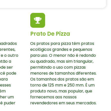
Prato De Pizza
uadrados
Os pratos para pizza têm pratos
erentes,
ecológicos grandes e pequenos
e o outro
para uso. O menor não é redondo
ntão a
ou quadrado, mas sim triangular,
de ser
permitindo o uso com pizzas
Você pode
menores de tamanhos diferentes.
para
Os tamanhos dos pratos são em
desses
torno de 125 mm e 250 mm. É um
bém
produto novo, mas popular, que
lher um
fornecemos aos nossos
cê puder
revendedores em seus mercados.