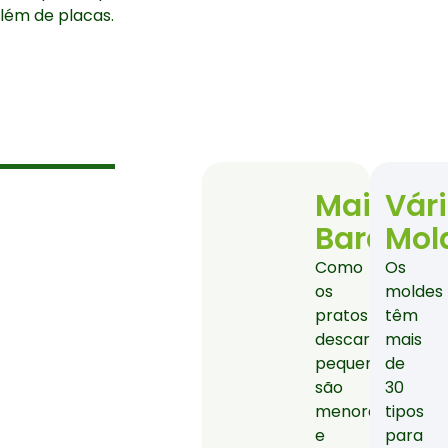
além de placas.
Mais
Vár
Barato
Mol
Como
Os
os
moldes
pratos
têm
descartáveis
mais
pequenos
de
são
30
menores
tipos
e
para