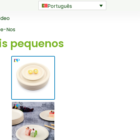
Português
ídeo
te-Nos
is pequenos