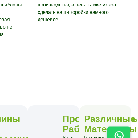
 шаблоны
производства, а цена также может
сделать ваши коробки намного
овая
дешевле.
тво не
мя
е
шины
Профессионал
Различные
Работники
Материалы
У нас
Различные