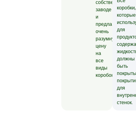
Все
собственном
коробки,
заводе
которые
и
использ
предлагаем
для
очень
продукт
разумную
содерж
цену
жидкост
на
должны
все
быть
виды
покрыт
коробок.
покрыт
для
внутрен
стенок.