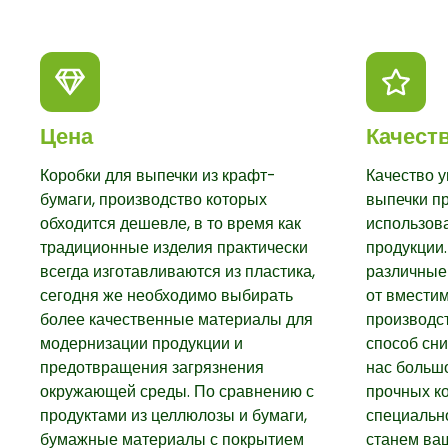
Цена
Качест
Коробки для выпечки из крафт-
Качество у
бумаги, производство которых
выпечки п
обходится дешевле, в то время как
использов
традиционные изделия практически
продукции
всегда изготавливаются из пластика,
различные
сегодня же необходимо выбирать
от вместим
более качественные материалы для
производст
модернизации продукции и
способ сни
предотвращения загрязнения
нас большо
окружающей среды. По сравнению с
прочных к
продуктами из целлюлозы и бумаги,
специальн
бумажные материалы с покрытием
станем ва