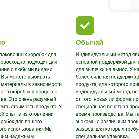
во
Обычай
паковочных коробок для
Индивидуальный метод яв
ревосходно подходит для
основной поддержкой для 
ания с любыми видами
для выпечки на вынос. У на
. Вы можете выбирать
более сильная поддержка 
 материалы в зависимости
продукта, для которого пр
ости коробок в процессе
индивидуальный метод, не
ва. Это очень разумный
от того, новая ли форма пр
зить стоимость продукта. У
специальная печатная про
й опыт в изготовлении
время производства. Мы т
оробок для вашего
знакомы с различным прои
ого использования. Мы
заказов, для которых требу
шим надежным
специальная упаковка,