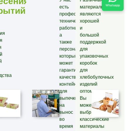
есения
Whatsapp
есть
материалы
рытий
профессиональные
являются
технические
хорошей
работники,
и
ия
а
большой
я
также
поддержкой
я
персонал,
для
й
который
упаковочных
й
может
коробок
гарантировать
для
дства
качество
хлебобулочных
контейнеров
изделий
для
оптом.
выпечки
Вы
на
можете
вынос
выбрать
во
классические
время
материалы