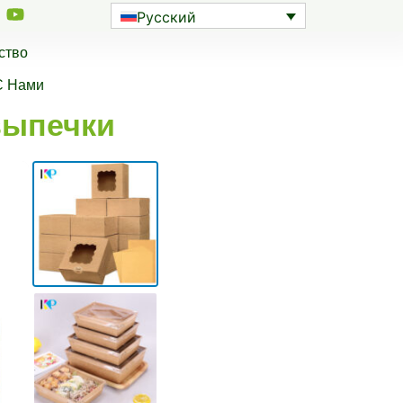
Русский
ство
С Нами
выпечки