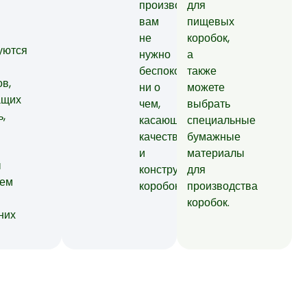
производства,
для
вам
пищевых
не
коробок,
уются
нужно
а
беспокоиться
также
ов,
ни о
можете
ащих
чем,
выбрать
ь,
касающемся
специальные
качества
бумажные
и
материалы
ы
конструкции
для
ием
коробок.
производства
коробок.
них