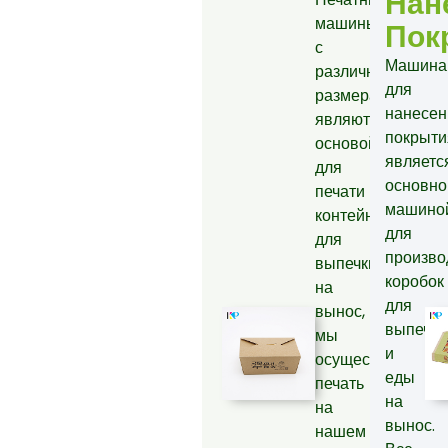
Нан
машины
Пок
с
Машина
различными
для
размерами
нанесен
являются
покрыти
основой
являетс
для
основно
печати
машино
контейнеров
для
для
произво
выпечки
коробок
на
для
вынос,
выпечки
мы
и
осуществляем
еды
печать
на
на
вынос.
нашем