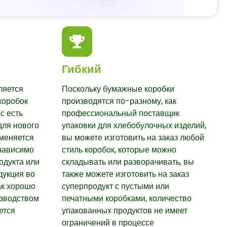
Гибкий
ляется
Поскольку бумажные коробки
коробок
производятся по-разному, как
с есть
профессиональный поставщик
для нового
упаковки для хлебобулочных изделий,
именяется
вы можете изготовить на заказ любой
зависимо
стиль коробок, которые можно
одукта или
складывать или разворачивать, вы
дукция во
также можете изготовить на заказ
ак хорошо
суперпродукт с пустыми или
зводством
печатными коробками, количество
ется
упакованных продуктов не имеет
ограничений в процессе