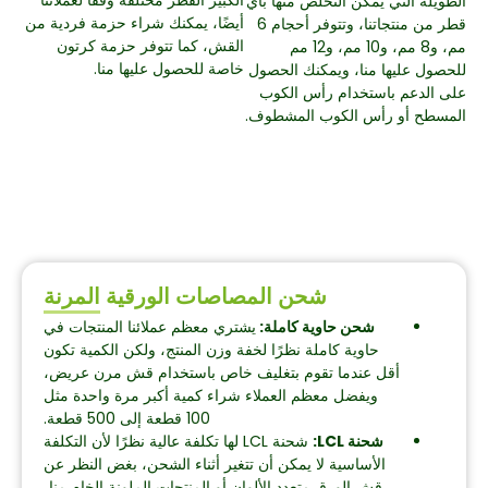
الطويلة التي يمكن التخلص منها بأي
أيضًا، يمكنك شراء حزمة فردية من
قطر من منتجاتنا، وتتوفر أحجام 6
القش، كما تتوفر حزمة كرتون
مم، و8 مم، و10 مم، و12 مم
خاصة للحصول عليها منا.
للحصول عليها منا، ويمكنك الحصول
على الدعم باستخدام رأس الكوب
المسطح أو رأس الكوب المشطوف.
شحن المصاصات الورقية المرنة
شحن حاوية كاملة:
يشتري معظم عملائنا المنتجات في
حاوية كاملة نظرًا لخفة وزن المنتج، ولكن الكمية تكون
أقل عندما تقوم بتغليف خاص باستخدام قش مرن عريض،
ويفضل معظم العملاء شراء كمية أكبر مرة واحدة مثل
100 قطعة إلى 500 قطعة.
شحنة LCL:
شحنة LCL لها تكلفة عالية نظرًا لأن التكلفة
الأساسية لا يمكن أن تتغير أثناء الشحن، بغض النظر عن
قش الورق متعدد الألوان أو المنتجات الملونة الخام منا،