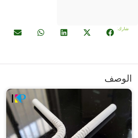
شارك:
الوصف