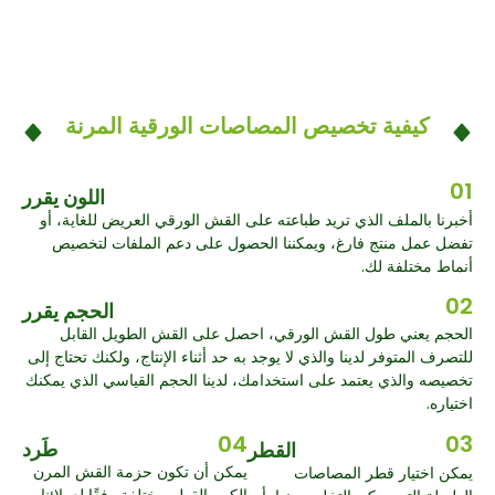
كيفية تخصيص المصاصات الورقية المرنة
01
اللون يقرر
أخبرنا بالملف الذي تريد طباعته على القش الورقي العريض للغاية، أو
تفضل عمل منتج فارغ، ويمكننا الحصول على دعم الملفات لتخصيص
أنماط مختلفة لك.
02
الحجم يقرر
الحجم يعني طول القش الورقي، احصل على القش الطويل القابل
للتصرف المتوفر لدينا والذي لا يوجد به حد أثناء الإنتاج، ولكنك تحتاج إلى
تخصيصه والذي يعتمد على استخدامك، لدينا الحجم القياسي الذي يمكنك
اختياره.
04
03
طَرد
القطر
يمكن أن تكون حزمة القش المرن
يمكن اختيار قطر المصاصات
الكبير القطر مختلفة وفقًا لعملائنا