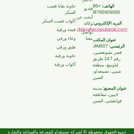
حاوية بقايا قصب
الهاتف:
+86
فيديو
السكر
18765909065
أبحث عن
أكواب قصب السكر
البريد الإلكتروني:
وكالة
daisy@ecopulppak.com
قشة ورقية
تواصل
معنا
وعاء ورقي
عنوان المكتب
الرئيسي:
RM507،
طبق ورقي
قصر تشونغشين،
حاوية ورقية
رقم 247 طريق
أكواب ورقية
لياونينغ، منطقة
شيبي، تشينغداو،
الصين
عنوان المصنع:
مدينة
لايبين، مقاطعة
قوانغشي، الصين
جميع الحقوق محفوظة © لشركة تشينغداو للمعرفة والصناعة والتجارة