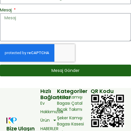
Mesaj
Mesaj Gönder
Hızlı
Kategoriler
QR Kodu
Bağlantılar
Şeker Kamışı
Ev
Bagası Çatal
Bıçak Takımı
Hakkımızda
Şeker Kamışı
Ürün
Bagası Kasesi
Bize Ulaşın
HABERLER