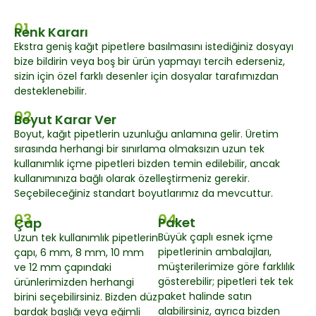
01
Renk Kararı
Ekstra geniş kağıt pipetlere basılmasını istediğiniz dosyayı
bize bildirin veya boş bir ürün yapmayı tercih ederseniz,
sizin için özel farklı desenler için dosyalar tarafımızdan
desteklenebilir.
02
Boyut Karar Ver
Boyut, kağıt pipetlerin uzunluğu anlamına gelir. Üretim
sırasında herhangi bir sınırlama olmaksızın uzun tek
kullanımlık içme pipetleri bizden temin edilebilir, ancak
kullanımınıza bağlı olarak özelleştirmeniz gerekir.
Seçebileceğiniz standart boyutlarımız da mevcuttur.
03
04
Paket
Çap
Büyük çaplı esnek içme
Uzun tek kullanımlık pipetlerin
pipetlerinin ambalajları,
çapı, 6 mm, 8 mm, 10 mm
müşterilerimize göre farklılık
ve 12 mm çapındaki
gösterebilir; pipetleri tek tek
ürünlerimizden herhangi
paket halinde satın
birini seçebilirsiniz. Bizden düz
alabilirsiniz, ayrıca bizden
bardak başlığı veya eğimli