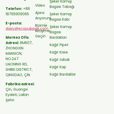
Şeker Kamışı
Video
Bagası Tabağı
Telefon:
+86
Ajans
Şeker Kamışı
18765909065
Arıyorum
Bagası Kabı
E-posta:
Bizimle
Şeker Kamışı
daisy@ecopulppak.com
İletişime
Bagası
Geçin
Bardakları
Merkez Ofis
Adresi:
RM507,
Kağıt Pipet
ZHONGXIN
Kağıt Kase
MANSION,
NO.247
Kağıt tabak
LIAONING RD,
Kağıt Kap
SHIBEI DISTRICT,
Kağıt Bardaklar
QINGDAO, ÇİN
Fabrika adresi:
Çin, Guangxi
Eyaleti, Laibin
Şehri