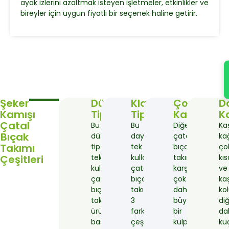
ayak izlerini azaltmak isteyen işletmeler, etkinlikler ve
bireyler için uygun fiyatlı bir seçenek haline getirir.
Şeker
Düz
Klasik
Çorba
D
Kamışı
Tip
Tip
Kaşığı
K
Çatal
Bu
Bu
Diğer
Ka
Bıçak
düz
dayanıklı
çatal
kağ
Takımı
tip
tek
bıçak
ço
Çeşitleri
tek
kullanımlık
takımlarıyla
kıs
kullanımlık
çatal
karşılaştırıldığı
ve
çatal
bıçak
çok
kaş
bıçak
takımının
daha
ko
takımları
3
büyük
di
ürünlerimizin
farklı
bir
da
başlangıç
çeşidi
kulpa
kü