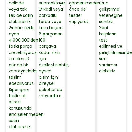
halinde
sunmaktayız.
gönderilmeden
ürün
veya tek
Etiketli veya
önce de
geliştirme
tek de satın
barkodlu
testler
yeteneğine
alabilirsiniz.
torba veya
yapıyoruz.
sahibiz.
Günümüzde
kutu başına
Yeni
ayda
6 parçadan
kalıpların
4.000.000’den
100
test
fazla parça
parçaya
edilmesi ve
üretebiliyoruz.
kadar sizin
geliştirilmesinde
Ürünleri 10
için
size
günde bir
özelleştirilebilir,
yardımcı
konteynırlarla
ayrıca
olabiliriz.
teslim
bizim için
edebiliyoruz.
bireysel
Siparişinizi
paketler de
teslimat
mevcuttur.
süresi
konusunda
endişelenmeden
satın
alabilirsiniz.