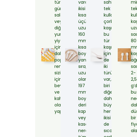
türüdür,
vardır:
sahip
mi
günümüzde
ikisi
tek
te
salata
kısa,
kullanımlık
kul
veya
üçüncüsü
çorba
kaş
diğer
uzundur.
kaşıkları,
uz
yumuşak
160
bu
sa
yiyecekler
mm’lik
tür
80
için
kısa
kaşıklar
mm
daha
boyutunun
için
kaş
popülerdir,
yanı
de
ağı
renk
sıra,
iki
sa
sizin
uzun
türümüz
2-
için
olanın
var,
2,5
beyaz
197
biri
g’d
ve
mm
diğerinden
bu
kahverengi
boyutu,
daha
ne
olarak
derin
büyük,
da
yapılabilir.
kap
her
dü
veya
ikisi
bir
kasedeki
de
fi
neredeyse
sıcak
ala