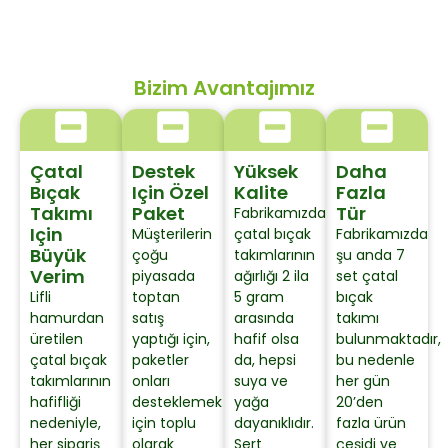
Bizim Avantajımız
Çatal
Destek
Yüksek
Daha
Bıçak
Için Özel
Kalite
Fazla
Takımı
Paket
Tür
Fabrikamızda
Için
Müşterilerin
çatal bıçak
Fabrikamızda
Büyük
çoğu
takımlarının
şu anda 7
Verim
piyasada
ağırlığı 2 ila
set çatal
Lifli
toptan
5 gram
bıçak
hamurdan
satış
arasında
takımı
üretilen
yaptığı için,
hafif olsa
bulunmaktadır,
çatal bıçak
paketler
da, hepsi
bu nedenle
takımlarının
onları
suya ve
her gün
hafifliği
desteklemek
yağa
20’den
nedeniyle,
için toplu
dayanıklıdır.
fazla ürün
her sipariş
olarak
Sert
çeşidi ve