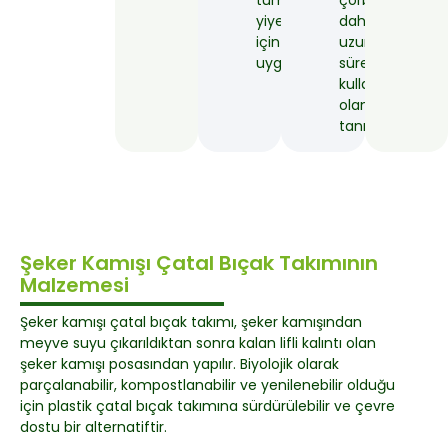
tüm
çorbada
yiyecekleriniz
daha
için
uzun
uygundur.
süre
kullanmanıza
olanak
tanır.
Şeker Kamışı Çatal Bıçak Takımının
Malzemesi
Şeker kamışı çatal bıçak takımı, şeker kamışından
meyve suyu çıkarıldıktan sonra kalan lifli kalıntı olan
şeker kamışı posasından yapılır. Biyolojik olarak
parçalanabilir, kompostlanabilir ve yenilenebilir olduğu
için plastik çatal bıçak takımına sürdürülebilir ve çevre
dostu bir alternatiftir.