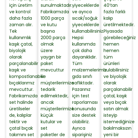
için üretim
sunulmaktadır.
yiyeceklerde
40’tan
ve kontrol
Fabrikamızda
ve ayrıca
fazla farklı
daha fazla
1000 parça
sıcak/soğuk
kalıp
zaman alır.
ve kutu
yiyeceklerde
üretilmektedir.
Tek
başına
kullanabilirsiniz.
Piyasada
kullanımlık
2000 parça
Hepsi
görebileceğiniz
kaşık çatal,
olmak
kullanımda
hemen
biyolojik
üzere
çok daha
hemen
olarak
yaygın bir
dayanıklıdır.
tüm
parçalanabilir
paket
Tüm
ürünleri
kaşık ve
mevcuttur
malzemelerimiz
bulabilirsiniz
kompostlanabilir
ve
gıda sınıfı
ve biyolojik
bıçaklarımız
müşterilerimize
saflıktadır.
olarak
mevcuttur.
tedarik
Pazarınız
parçalanabilir
Fabrikamızda
edilmektedir,
için test
çatal, kaşık
set halinde
ancak
raporlaması
veya bıçak
üretilseler
müşterilerimize
konusunda
satın almak
de, kalıplar
küçük
size destek
isteyip
tektir ve
kutular ve
olabiliriz.
istemediğinize
çatal bıçak
set
Ayrıca
bakılmaksızın
takımını set
paketler de
siparişiniz
yeni bir