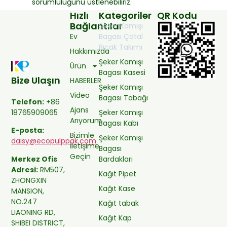
sorumluluğunu üstlenebiliriz.
Hızlı
Kategoriler
QR Kodu
Bağlantılar
Şeker Kamışı
Ev
Bagası Çatal
Bıçak Takımı
Hakkımızda
Şeker Kamışı
Ürün
Bagası Kasesi
Bize Ulaşın
HABERLER
Şeker Kamışı
Video
Bagası Tabağı
Telefon:
+86
Ajans
Şeker Kamışı
18765909065
Arıyorum
Bagası Kabı
E-posta:
Bizimle
Şeker Kamışı
daisy@ecopulppak.com
İletişime
Bagası
Geçin
Bardakları
Merkez Ofis
Adresi:
RM507,
Kağıt Pipet
ZHONGXIN
Kağıt Kase
MANSION,
NO.247
Kağıt tabak
LIAONING RD,
Kağıt Kap
SHIBEI DISTRICT,