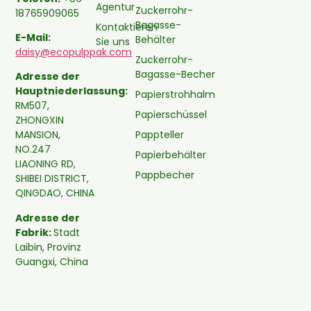
Agentur
Zuckerrohr-
18765909065
Bagasse-
Kontaktieren
E-Mail:
Behälter
Sie uns
daisy@ecopulppak.com
Zuckerrohr-
Bagasse-Becher
Adresse der
Hauptniederlassung:
Papierstrohhalm
RM507,
Papierschüssel
ZHONGXIN
Pappteller
MANSION,
NO.247
Papierbehälter
LIAONING RD,
Pappbecher
SHIBEI DISTRICT,
QINGDAO, CHINA
Adresse der
Fabrik:
Stadt
Laibin, Provinz
Guangxi, China