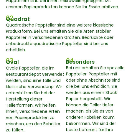
Papptellern sind bei Ihnen mikrowellengeeignet. Mit
unseren Papierprodukten können Sie Ihr Essen erhitzen.
02
Quadrat
Quadratische Pappteller sind eine weitere klassische
Produktform. Bei uns erhalten Sie alle Arten stabiler
Pappteller in verschiedenen Größen. Bedruckte oder
unbedruckte quadratische Pappteller sind bei uns
erhältlich.
03
04
Besonders
Oval
Bei uns erhalten Sie spezielle
Ovale Pappteller, die im
Pappteller. Pappteller mit
Restaurantdepot verwendet
oder ohne Abschnitte sind
werden, sind eine tolle und
alle bei uns erhältlich. Sie
klassische Verwendung. Wir
werden aus einem Stück
unterstützen Sie bei der
Papier hergestellt. Wir
Herstellung dieser
können die Teller tiefer
Tellerformen. Wir helfen
machen, als Sie es von
Ihnen, verschiedene Arten
anderen Fabriken kaum
von Papierprodukten zu
bekommen. Wir sind der
mischen, um den Behälter
beste Lieferant für Ihre
zu füllen.