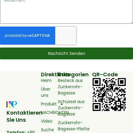
Nachricht Senden
Direktlinks
Kategorien
QR-Code
Heim
Besteck aus
Zuckerrohr-
Über
Bagasse
uns
Schüssel aus
Produkt
Zuckerrohr-
Kontaktieren
NACHRICHTEN
Bagasse
Sie Uns
Video
Zuckerrohr-
Bagasse-Platte
Suche
Telefon:
+86