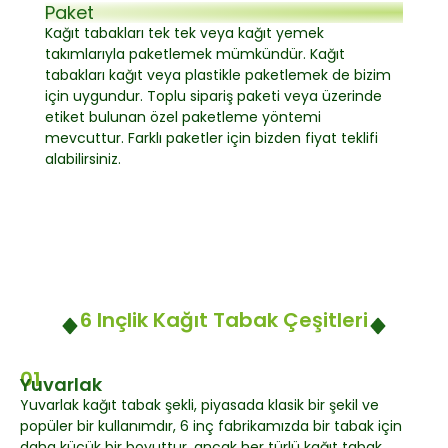
Paket
Kağıt tabakları tek tek veya kağıt yemek
takımlarıyla paketlemek mümkündür. Kağıt
tabakları kağıt veya plastikle paketlemek de bizim
için uygundur. Toplu sipariş paketi veya üzerinde
etiket bulunan özel paketleme yöntemi
mevcuttur. Farklı paketler için bizden fiyat teklifi
alabilirsiniz.
6 Inçlik Kağıt Tabak Çeşitleri
01
Yuvarlak
Yuvarlak kağıt tabak şekli, piyasada klasik bir şekil ve
popüler bir kullanımdır, 6 inç fabrikamızda bir tabak için
daha küçük bir boyuttur, ancak her türlü kağıt tabak