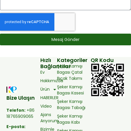
Mesaj Gönder
Hızlı
Kategoriler
QR Kodu
Bağlantılar
Şeker Kamışı
Ev
Bagası Çatal
Bıçak Takımı
Hakkımızda
Şeker Kamışı
Ürün
Bagası Kasesi
Bize Ulaşın
HABERLER
Şeker Kamışı
Video
Bagası Tabağı
Telefon:
+86
Ajans
Şeker Kamışı
18765909065
Arıyorum
Bagası Kabı
E-posta:
Bizimle
Şeker Kamışı