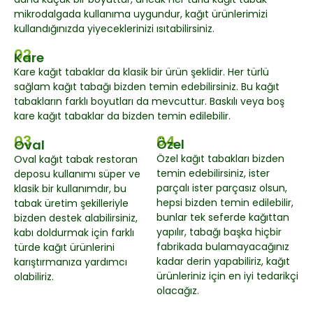
mikrodalgada kullanıma uygundur, kağıt ürünlerimizi
kullandığınızda yiyeceklerinizi ısıtabilirsiniz.
02
Kare
Kare kağıt tabaklar da klasik bir ürün şeklidir. Her türlü
sağlam kağıt tabağı bizden temin edebilirsiniz. Bu kağıt
tabakların farklı boyutları da mevcuttur. Baskılı veya boş
kare kağıt tabaklar da bizden temin edilebilir.
03
04
Özel
Oval
Özel kağıt tabakları bizden
Oval kağıt tabak restoran
temin edebilirsiniz, ister
deposu kullanımı süper ve
parçalı ister parçasız olsun,
klasik bir kullanımdır, bu
hepsi bizden temin edilebilir,
tabak üretim şekilleriyle
bunlar tek seferde kağıttan
bizden destek alabilirsiniz,
yapılır, tabağı başka hiçbir
kabı doldurmak için farklı
fabrikada bulamayacağınız
türde kağıt ürünlerini
kadar derin yapabiliriz, kağıt
karıştırmanıza yardımcı
ürünleriniz için en iyi tedarikçi
olabiliriz.
olacağız.