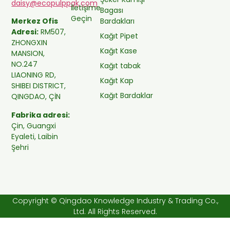
daisy@ecopulppak.com
İletişime
Bagası
Geçin
Bardakları
Merkez Ofis
Adresi:
RM507,
Kağıt Pipet
ZHONGXIN
Kağıt Kase
MANSION,
NO.247
Kağıt tabak
LIAONING RD,
Kağıt Kap
SHIBEI DISTRICT,
Kağıt Bardaklar
QINGDAO, ÇİN
Fabrika adresi:
Çin, Guangxi
Eyaleti, Laibin
Şehri
Copyright © Qingdao Knowledge Industry & Trading Co.,
Ltd. All Rights Reserved.