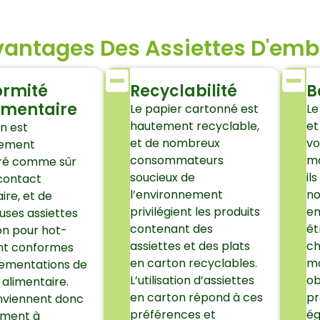
antages Des Assiettes D'emb
ormité
Recyclabilité
B
ementaire
Le papier cartonné est
Le
hautement recyclable,
et
n est
et de nombreux
vo
lement
consommateurs
ma
ré comme sûr
soucieux de
il
 contact
l’environnement
no
ire, et de
privilégient les produits
em
ses assiettes
contenant des
êt
on pour hot-
assiettes et des plats
ch
nt conformes
en carton recyclables.
ma
lementations de
L’utilisation d’assiettes
ob
 alimentaire.
en carton répond à ces
pr
onviennent donc
préférences et
ég
ement à