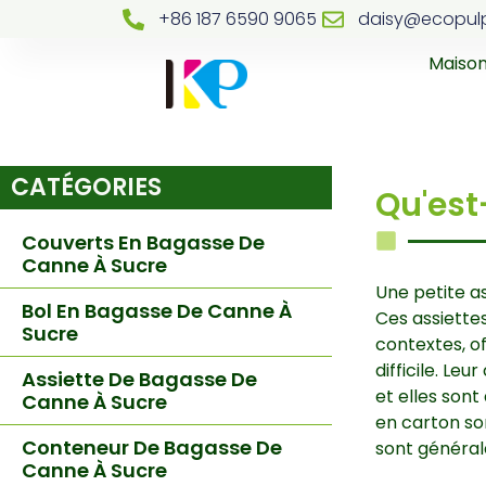
+86 187 6590 9065
daisy@ecopul
Maiso
CATÉGORIES
Qu'est
Couverts En Bagasse De
Canne À Sucre
Une petite as
Bol En Bagasse De Canne À
Ces assiette
Sucre
contextes, of
difficile. Le
Assiette De Bagasse De
et elles sont
Canne À Sucre
en carton son
Conteneur De Bagasse De
sont général
Canne À Sucre