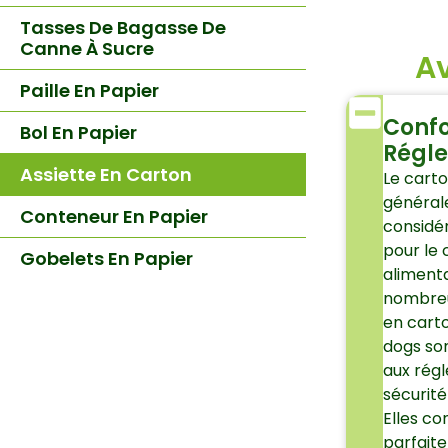
Tasses De Bagasse De
Canne À Sucre
Av
Paille En Papier
Conf
Bol En Papier
Régl
Assiette En Carton
Le carto
généra
Conteneur En Papier
considé
pour le
Gobelets En Papier
alimenta
nombreu
en cart
dogs so
aux rég
sécurité
Elles c
parfait