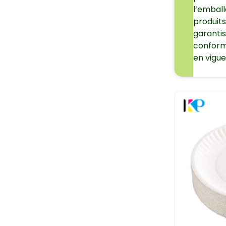
l’embal
produits
garantis
conform
en vigue