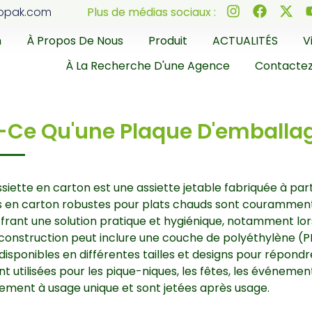
ppak.com
Plus de médias sociaux :
n
À Propos De Nous
Produit
ACTUALITÉS
V
À La Recherche D'une Agence
Contacte
-Ce Qu'une Plaque D'emballa
siette en carton est une assiette jetable fabriquée à part
s en carton robustes pour plats chauds sont couramment u
frant une solution pratique et hygiénique, notamment lorsq
ur construction peut inclure une couche de polyéthylène (P
 disponibles en différentes tailles et designs pour répondr
t utilisées pour les pique-niques, les fêtes, les événements
ement à usage unique et sont jetées après usage.