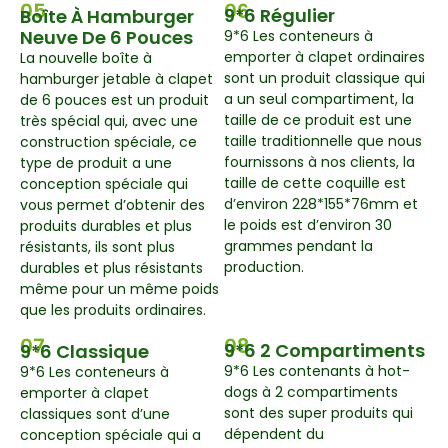
05
06
9*6 Régulier
Boîte À Hamburger
Neuve De 6 Pouces
9*6 Les conteneurs à
emporter à clapet ordinaires
La nouvelle boîte à
sont un produit classique qui
hamburger jetable à clapet
a un seul compartiment, la
de 6 pouces est un produit
taille de ce produit est une
très spécial qui, avec une
taille traditionnelle que nous
construction spéciale, ce
fournissons à nos clients, la
type de produit a une
taille de cette coquille est
conception spéciale qui
d’environ 228*155*76mm et
vous permet d’obtenir des
le poids est d’environ 30
produits durables et plus
grammes pendant la
résistants, ils sont plus
production.
durables et plus résistants
même pour un même poids
que les produits ordinaires.
07
08
9*6 2 Compartiments
9*6 Classique
9*6 Les contenants à hot-
9*6 Les conteneurs à
dogs à 2 compartiments
emporter à clapet
sont des super produits qui
classiques sont d’une
dépendent du
conception spéciale qui a