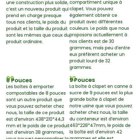
compartiment unique à
une construction plus solide,
clapet. Vous pouvez
c’est un nouveau produit qui
également obtenir ce
prend en charge presque
produit avec différentes
tous nos clients, le poids du
couleurs. Le poids que nous
produit et la taille du produit
proposons actuellement à
sont les mêmes que ceux du
nos clients est de 30
produit ordinaire.
grammes, mais peu d’entre
eux préfèrent acheter un
produit lourd de 32
grammes.
09
10
9 Pouces
8 Pouces
La boîte à clapet en canne à
Les boîtes à emporter
sucre de 9 pouces est la plus
compostables de 8 pouces
grande boîte à clapet de
sont un autre produit que
notre usine que vous pouvez
vous pouvez acheter chez
acheter chez nous, la taille
nous, la taille de ce produit
du conteneur est d’environ
est d’environ 438*210*44,3
463*228*47mm, le poids de
mm et le poids de ce produit
la boîte est d’environ 42
est d’environ 38 grammes,
grammes et elle est
vous pouvez personnaliser la