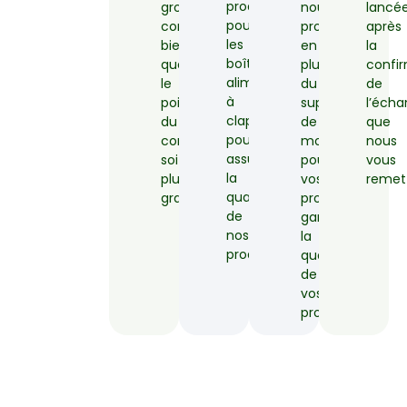
produits
grosse
nouveau
lancé
pour
commande
produit
après
les
bien
en
la
boîtes
que
plus
confi
alimentaires
le
du
de
à
poids
support
l’écha
clapet,
du
de
que
pour
conteneur
moules
nous
assurer
soit
pour
vous
la
plus
vos
remet
qualité
grand.
produits,
de
garantissant
nos
la
produits.
qualité
de
vos
produits.