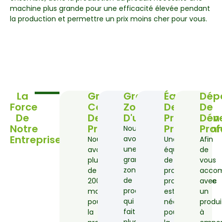
machine plus grande pour une efficacité élevée pendant
la production et permettre un prix moins cher pour vous.
La
Grande
Grande
Équipe
Dép
Force
Capacité
Zone
De
De
De
De
D'usine
Production
Dév
Notre
Production
Professionn
Prof
Nous
Entreprise
avons
Nous
Une
Afin
une
avons
équipe
de
grande
plus
de
vous
zone
de
production
acco
de
200
professionnelle
avec
production
machines
est
un
qui
pour
nécessaire
produi
fait
la
pour
à
plus