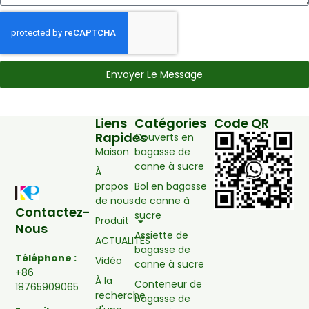
Envoyer Le Message
Liens
Catégories
Code QR
Rapides
Couverts en
Maison
bagasse de
canne à sucre
À
propos
Bol en bagasse
de nous
de canne à
Contactez-
sucre
Produit
Nous
Assiette de
ACTUALITÉS
bagasse de
Téléphone :
Vidéo
canne à sucre
+86
À la
Conteneur de
18765909065
recherche
bagasse de