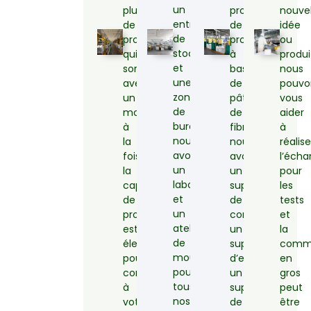
un
plus
production
nouvel
entrepôt
de
de
idée
de
produits
produits
ou
stockage
qui
à
produi
et
sortent
base
nous
une
avec
de
pouvo
zone
un
pâte
vous
de
moule
de
aider
bureau,
à
fibres,
à
nous
la
nous
réalise
avons
fois,
avons
l’écha
un
la
un
pour
laboratoire
capacité
support
les
et
de
de
tests
un
production
conception,
et
atelier
est
un
la
de
élevée
support
comm
moulage
pour
d’emballage,
en
pour
correspondre
un
gros
tous
à
support
peut
nos
votre
de
être