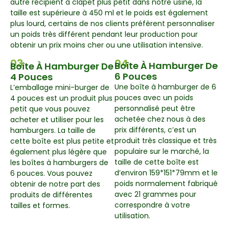
autre récipient à clapet plus petit dans notre usine, la
taille est supérieure à 450 ml et le poids est également
plus lourd, certains de nos clients préfèrent personnaliser
un poids très différent pendant leur production pour
obtenir un prix moins cher ou une utilisation intensive.
03
04
Boîte À Hamburger De
Boîte À Hamburger De
6 Pouces
4 Pouces
Une boîte à hamburger de 6
L’emballage mini-burger de
pouces avec un poids
4 pouces est un produit plus
personnalisé peut être
petit que vous pouvez
achetée chez nous à des
acheter et utiliser pour les
prix différents, c’est un
hamburgers. La taille de
produit très classique et très
cette boîte est plus petite et
populaire sur le marché, la
également plus légère que
taille de cette boîte est
les boîtes à hamburgers de
d’environ 159*151*79mm et le
6 pouces. Vous pouvez
poids normalement fabriqué
obtenir de notre part des
avec 21 grammes pour
produits de différentes
correspondre à votre
tailles et formes.
utilisation.