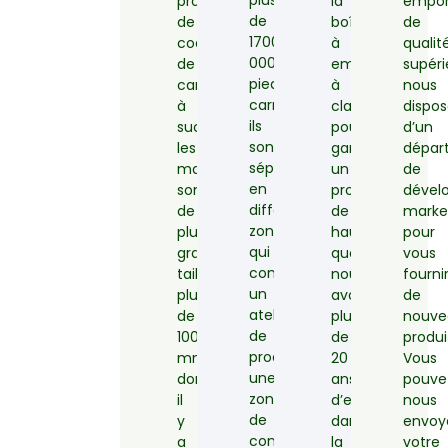
production
la
empor
de
de
boîte
de
1700
coquilles
à
qualit
000
de
emporter
supéri
pieds
canne
à
nous
carrés,
à
clapet
dispo
ils
sucre,
pour
d’un
sont
les
garantir
dépar
séparés
machines
un
de
en
sont
produit
dével
différentes
de
de
marke
zones
plus
haute
pour
qui
grande
qualité,
vous
comprennent
taille,
nous
fourni
un
plus
avons
de
atelier
de
plus
nouve
de
1000
de
produi
production,
mm,
20
Vous
une
donc
ans
pouve
zone
il
d’expérience
nous
de
y
dans
envoy
contrôle,
a
la
votre