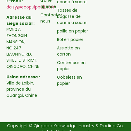
d'une
E-mail :
canne à sucre
agence
daisy@ecopulppak.com
Tasses de
Contactez-
bagasse de
Adresse du
nous
canne à sucre
siège social :
RM507,
paille en papier
ZHONGXIN
Bol en papier
MANSION,
Assiette en
NO.247
carton
LIAONING RD,
SHIBEI DISTRICT,
Conteneur en
QINGDAO, CHINE
papier
Usine adresse :
Gobelets en
Ville de Laibin,
papier
province du
Guangxi, Chine
Copyright © Qingdao Knowledge Industry & Trading Co.,