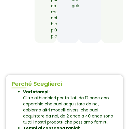
da
gelato.
mettere
nei
bicchieri
più
piccoli.
Perché Sceglierci
Vari stampi:
Oltre ai bicchieri per frullati da 12 once con
coperchio che puoi acquistare da noi,
abbiamo altri modelli diversi che puoi
acquistare da noi, da 2 once a 40 once sono
tutti i nostri prodotti che possiamo fornirti.
Tempi di consegna rapidi: