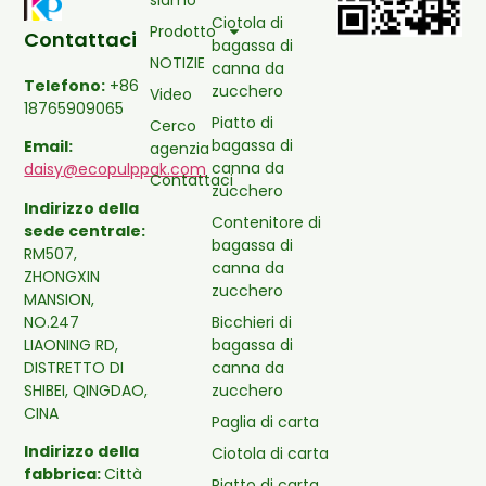
Ciotola di
Prodotto
Contattaci
bagassa di
NOTIZIE
canna da
Telefono:
+86
zucchero
Video
18765909065
Piatto di
Cerco
bagassa di
Email:
agenzia
canna da
daisy@ecopulppak.com
Contattaci
zucchero
Indirizzo della
Contenitore di
sede centrale:
bagassa di
RM507,
canna da
ZHONGXIN
zucchero
MANSION,
Bicchieri di
NO.247
bagassa di
LIAONING RD,
canna da
DISTRETTO DI
zucchero
SHIBEI, QINGDAO,
CINA
Paglia di carta
Indirizzo della
Ciotola di carta
fabbrica:
Città
Piatto di carta