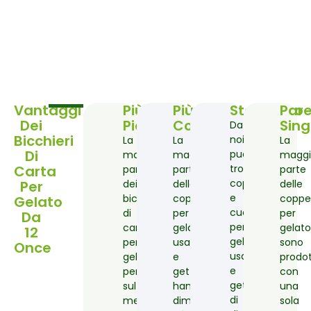
Vantaggi
Più
Più
Stampato
Par
Dei
Piccolo
Corto
Sing
Da
Bicchieri
noi
La
La
La
Di
puoi
maggior
maggior
maggi
Carta
trovare
parte
parte
parte
coppette
Per
dei
delle
delle
e
bicchieri
coppette
coppe
Gelato
cucchiaini
di
per
per
Da
per
carta
gelato
gelato
12
gelato
per
usa
sono
Once
usa
gelato
e
prodo
e
personalizzati
getta
con
getta
sul
hanno
una
di
mercato
dimensioni
sola