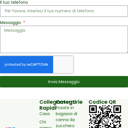
Il tuo telefono
Messaggio
Invia Messaggio
Collegamenti
Categorie
Codice QR
Rapidi
Posate in
Casa
bagassa di
canna da
Chi
zucchero
siamo