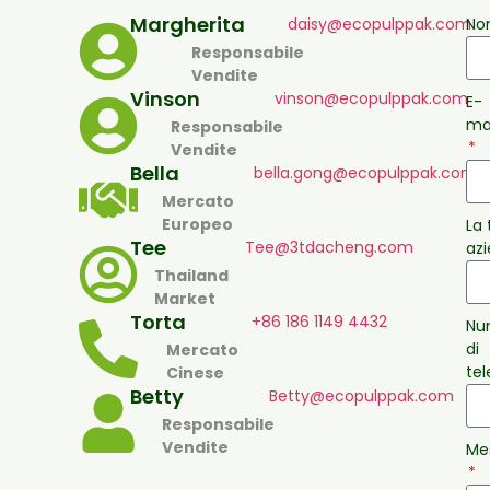
Margherita
daisy@ecopulppak.com
No
Responsabile
Vendite
Vinson
vinson@ecopulppak.com
E-
ma
Responsabile
Vendite
Bella
bella.gong@ecopulppak.com
Mercato
Europeo
La 
Tee
Tee@3tdacheng.com
az
Thailand
Market
Torta
+86 186 1149 4432
Nu
di
Mercato
te
Cinese
Betty
Betty@ecopulppak.com
Responsabile
Vendite
Me