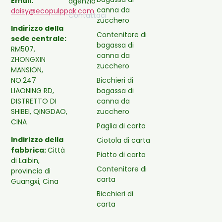
Email:
agenzia
canna da
daisy@ecopulppak.com
Contattaci
zucchero
Indirizzo della
Contenitore di
sede centrale:
bagassa di
RM507,
canna da
ZHONGXIN
zucchero
MANSION,
Bicchieri di
NO.247
bagassa di
LIAONING RD,
canna da
DISTRETTO DI
zucchero
SHIBEI, QINGDAO,
CINA
Paglia di carta
Indirizzo della
Ciotola di carta
fabbrica:
Città
Piatto di carta
di Laibin,
Contenitore di
provincia di
carta
Guangxi, Cina
Bicchieri di
carta