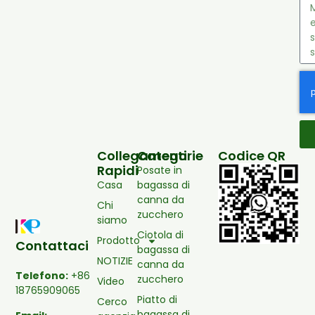
Collegamenti
Categorie
Codice QR
Rapidi
Posate in
Casa
bagassa di
canna da
Chi
zucchero
siamo
Ciotola di
Prodotto
Contattaci
bagassa di
NOTIZIE
canna da
Telefono:
+86
zucchero
Video
18765909065
Piatto di
Cerco
bagassa di