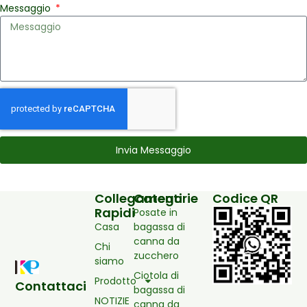
Messaggio
Invia Messaggio
Collegamenti
Categorie
Codice QR
Rapidi
Posate in
Casa
bagassa di
canna da
Chi
zucchero
siamo
Ciotola di
Prodotto
Contattaci
bagassa di
NOTIZIE
canna da