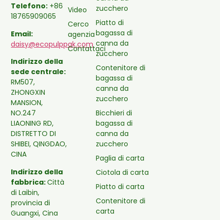
Telefono:
+86
zucchero
Video
18765909065
Piatto di
Cerco
bagassa di
Email:
agenzia
canna da
daisy@ecopulppak.com
Contattaci
zucchero
Indirizzo della
Contenitore di
sede centrale:
bagassa di
RM507,
canna da
ZHONGXIN
zucchero
MANSION,
Bicchieri di
NO.247
bagassa di
LIAONING RD,
canna da
DISTRETTO DI
zucchero
SHIBEI, QINGDAO,
CINA
Paglia di carta
Indirizzo della
Ciotola di carta
fabbrica:
Città
Piatto di carta
di Laibin,
Contenitore di
provincia di
carta
Guangxi, Cina