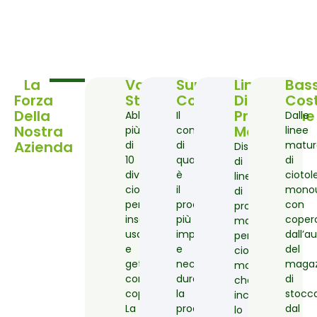
La
Vari
Super
Linea
Bas
Forza
Stampi
Controllo
Di
Cos
Della
Produzione
Abbiamo
Il
Dalle
Nostra
Matura
più
controllo
linee
Azienda
di
di
matur
Disponiamo
10
qualità
di
di
diverse
è
ciotol
linee
ciotole
il
mono
di
per
processo
con
produzione
insalata
più
coperc
mature
usa
importante
dall’
per
e
e
del
ciotole
getta
necessario
magaz
monouso,
con
durante
di
che
coperchio.
la
stocca
includono
La
produzione
dal
lo