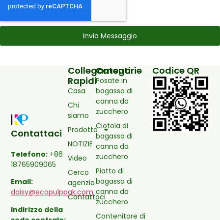
Invia Messaggio
Collegamenti
Categorie
Codice QR
Rapidi
Posate in
Casa
bagassa di
canna da
Chi
zucchero
siamo
Ciotola di
Prodotto
Contattaci
bagassa di
NOTIZIE
canna da
Telefono:
+86
zucchero
Video
18765909065
Piatto di
Cerco
bagassa di
Email:
agenzia
canna da
daisy@ecopulppak.com
Contattaci
zucchero
Indirizzo della
Contenitore di
sede centrale: