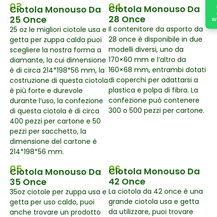
03
04
Ciotola Monouso Da
Ciotola Monouso Da
28 Once
25 Once
W
Il contenitore da asporto da
25 oz le migliori ciotole usa e
28 once è disponibile in due
getta per zuppa calda puoi
modelli diversi, uno da
scegliere la nostra forma a
170×60 mm e l’altro da
diamante, la cui dimensione
160×68 mm, entrambi dotati
è di circa 214*198*56 mm, la
di coperchi per adattarsi a
costruzione di questa ciotola
plastica e polpa di fibra. La
è più forte e durevole
confezione può contenere
durante l’uso, la confezione
300 o 500 pezzi per cartone.
di questa ciotola è di circa
400 pezzi per cartone e 50
pezzi per sacchetto, la
dimensione del cartone è
214*198*56 mm.
05
06
Ciotola Monouso Da
Ciotola Monouso Da
42 Once
35 Once
La ciotola da 42 once è una
35oz ciotole per zuppa usa e
grande ciotola usa e getta
getta per uso caldo, puoi
da utilizzare, puoi trovare
anche trovare un prodotto