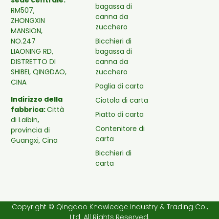
bagassa di
RM507,
canna da
ZHONGXIN
zucchero
MANSION,
Bicchieri di
NO.247
bagassa di
LIAONING RD,
canna da
DISTRETTO DI
zucchero
SHIBEI, QINGDAO,
CINA
Paglia di carta
Indirizzo della
Ciotola di carta
fabbrica:
Città
Piatto di carta
di Laibin,
Contenitore di
provincia di
carta
Guangxi, Cina
Bicchieri di
carta
Copyright © Qingdao Knowledge Industry & Trading Co.,
Ltd. All Rights Reserved.