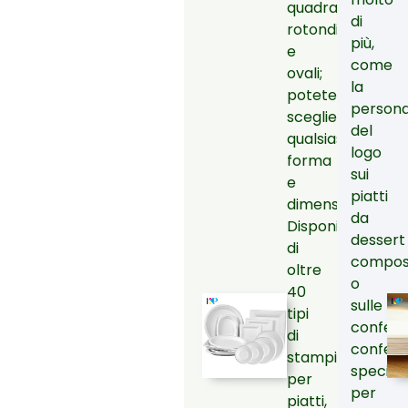
quadrati,
di
rotondi
più,
e
come
ovali;
la
potete
persona
scegliere
del
qualsiasi
logo
forma
sui
e
piatti
dimensione.
da
Disponiamo
dessert
di
compost
oltre
o
40
sulle
tipi
confezio
di
confezi
stampi
speciali
per
per
piatti,