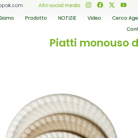
ppak.com
Altri social media:
 Siamo
Prodotto
NOTIZIE
Video
Cerco Age
Cont
Piatti monouso da