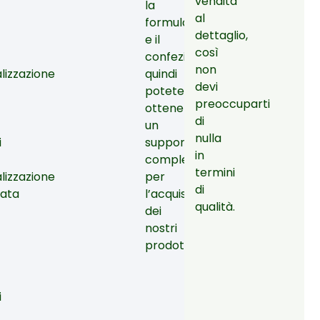
vendita
la
al
formula
dettaglio,
e il
così
confezionamento,
non
lizzazione
quindi
devi
potete
preoccuparti
ottenere
di
un
nulla
i
supporto
in
completo
termini
lizzazione
per
di
tata
l’acquisto
qualità.
dei
nostri
prodotti.
i