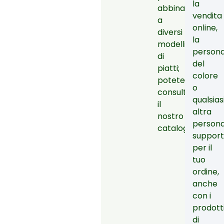
la
abbinabili
vendita
a
online,
diversi
la
modelli
persona
di
del
piatti;
colore
potete
o
consultare
qualsias
il
altra
nostro
persona
catalogo.
suppor
per il
tuo
ordine,
anche
con i
prodott
di