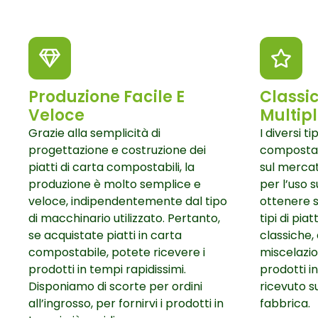
Produzione Facile E
Classic
Veloce
Multip
Grazie alla semplicità di
I diversi ti
progettazione e costruzione dei
compostab
piatti di carta compostabili, la
sul mercat
produzione è molto semplice e
per l’uso 
veloce, indipendentemente dal tipo
ottenere s
di macchinario utilizzato. Pertanto,
tipi di pia
se acquistate piatti in carta
classiche,
compostabile, potete ricevere i
miscelazion
prodotti in tempi rapidissimi.
prodotti i
Disponiamo di scorte per ordini
ricevuto s
all’ingrosso, per fornirvi i prodotti in
fabbrica.