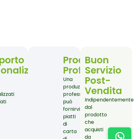
porto
Produzione
Buon
sonalizzato
Professionale
Servizio
ti
Post-
Una
produzione
Vendita
izzati
professionale
Indipendentemente
ati
può
dal
fornirvi
prodotto
piatti
che
di
acquisti
carta
da
di