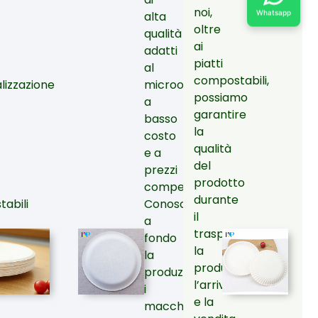
noi,
Whatsapp
alta
oltre
qualità
ai
adatti
piatti
al
compostabili,
lizzazione
microonde,
possiamo
a
garantire
basso
la
costo
qualità
e a
del
prezzi
prodotto
competitivi.
durante
abili
Conosciamo
il
a
trasporto,
fondo
la
ni,
la
produzione,
oni
produzione,
l’arrivo
i
e la
macchinari,