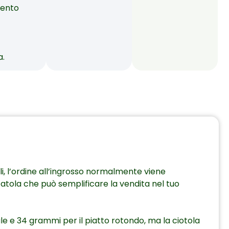
mento
a.
iali, l’ordine all’ingrosso normalmente viene
catola che può semplificare la vendita nel tuo
vale e 34 grammi per il piatto rotondo, ma la ciotola