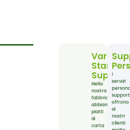
Vari
Sup
Stampi
Per
Supporta
I
servizi
Nella
personal
nostra
support
fabbrica
offrono
abbiamo
ai
piatti
nostri
di
clienti
carta
molto