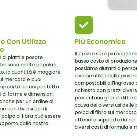
o Con Utilizzo
Più Economico
lo
Il prezzo sarà più economi
pi di piatti e posate
basso costo di produzione
ili sono molto popolari
possiamo aiutarti a perso
o, la quantità è maggiore
diverse utilità delle piastr
sul mercato e puoi
compostabili all’ingrosso
upporto da noi per tutti i
richiesto con prezzi diversi
tti di forme e dimensioni
presentano grandi differe
 anche per un ordine di
causa dei diversi usi delle 
e con diversi tipi di
polpa di fibra sul mercato
n polpa di fibra può essere
ottenere supporto da noi
upporto dalla nostra
diversi costi di formula e