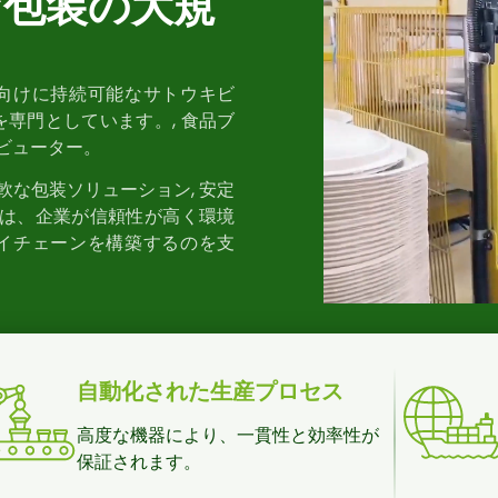
な包装の大規
向けに持続可能なサトウキビ
専門としています。, 食品ブ
リビューター。
軟な包装ソリューション, 安定
ちは、企業が信頼性が高く環境
イチェーンを構築するのを支
自動化された生産プロセス
高度な機器により、一貫性と効率性が
保証されます。