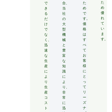
た
た
で
合、
め
め
き
当
優
で
る
社
れ
す。
だ
の
て
価
け
大
い
格
で
型
ま
は
な
機
す。
す
く、
械
べ
迅
と
て
速
豊
お
な
富
客
生
な
様
産
知
に
に
識
と
よ
に
っ
り
よ
て
生
り、
リ
産
非
ー
コ
常
ズ
ス
に
ナ
ト
迅