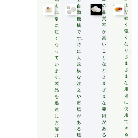
よ
の
も
自
り
品
非
動
硬
質
常
機
く
率
に
械
強
が
短
で
く
高
く
す。
な
い
な
特
り、
こ
っ
に
さ
と
て
大
ま
な
い
規
ざ
ど、
ま
模
ま
さ
す。
な
な
ま
製
注
用
ざ
品
文
途
ま
を
や
に
な
迅
市
使
要
速
場
用
因
に
が
で
が
お
あ
き
あ
届
る
る
る
け
場