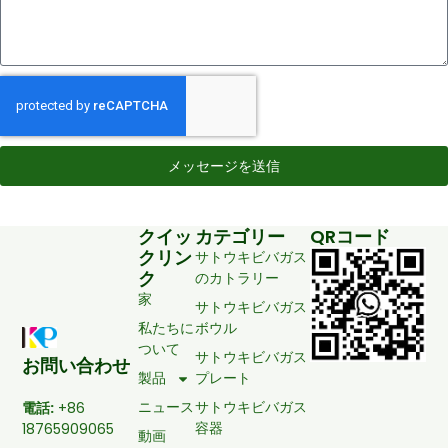
メッセージを送信
クイッ
カテゴリー
QRコード
クリン
サトウキビバガス
ク
のカトラリー
家
サトウキビバガス
私たちに
ボウル
ついて
サトウキビバガス
お問い合わせ
製品
プレート
ニュース
サトウキビバガス
電話:
+86
容器
18765909065
動画