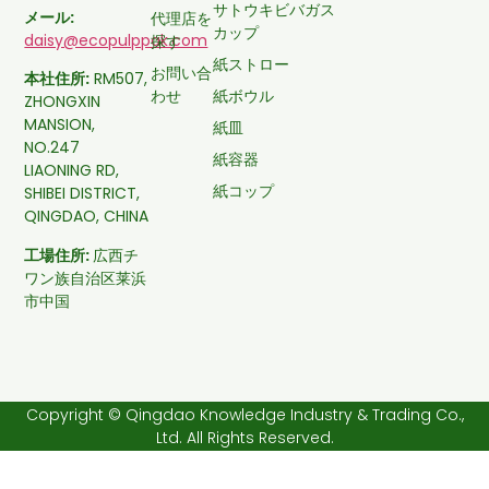
サトウキビバガス
メール:
代理店を
カップ
daisy@ecopulppak.com
探す
紙ストロー
お問い合
本社住所:
RM507,
わせ
紙ボウル
ZHONGXIN
MANSION,
紙皿
NO.247
紙容器
LIAONING RD,
紙コップ
SHIBEI DISTRICT,
QINGDAO, CHINA
工場住所:
広西チ
ワン族自治区莱浜
市中国
Copyright © Qingdao Knowledge Industry & Trading Co.,
Ltd. All Rights Reserved.