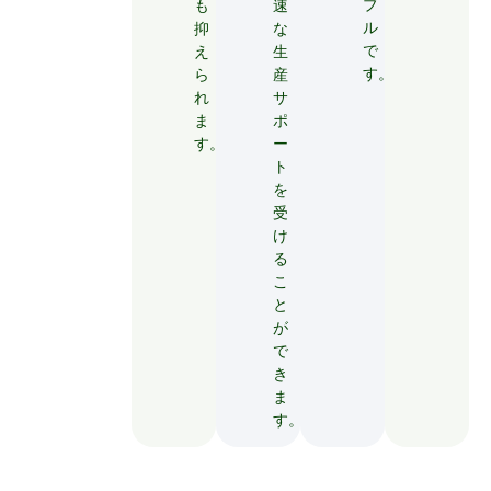
ブ
も
速
ル
抑
な
で
え
生
す。
ら
産
れ
サ
ま
ポ
す。
ー
ト
を
受
け
る
こ
と
が
で
き
ま
す。