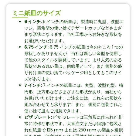
ミニ紙皿のサイズ
6 インチ:
6 インチの紙皿は、製造時に丸型、波型エ
ッジ、四角型の使い捨てデザートカップなどさまざ
まな形状になります。当社工場からお好きな形状を
お選びいただけます。
6.75 インチ:
6.75 インチの紙皿は今のところ 1 つの
形状しかありませんが、当社は新しい金型を使用し
て他のスタイルを開発しています。より人気のある
形状である丸い皿は、供給用として、また個別の盛
り付け皿の使い捨てパッケージ用としてもこのサイ
ズがあります。
7 インチ:
7 インチの紙皿には、丸型、波型丸型、楕
円形、正方形などさまざまな形状があり、当社から
お選びいただけます。ご注文には、これらの形状を
組み合わせても承ります。また、個別に包装された
使い捨て皿もご用意できます。
ピザ プレート:
ピザ プレートは三角形に作られた非
常に特殊な形状です。大量注文または個別に包装さ
れた紙皿で 125 mm または 250 mm の製品を選択