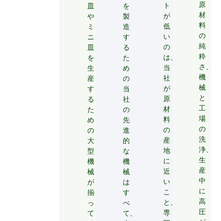
原
ト
皿
を
材
が
や
製
料
低
ミ
造
の
い
ニ
す
純
の
皿
る
粋
は、
を
た
さ、
当
生
め
機
社
産
の
械
が
す
当
と
原
る
社
工
材
た
の
場
料
め
先
の
の
の
進
洗
産
大
的
浄、
地
型
な
生
に
機
機
産
近
械
械
中
い
が
は
に
こ
揃
す
高
と、
っ
べ
圧
専
て
て、