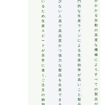
が
門
い
少
か
的
る
な
か
な
た
い
る
生
め、
人
自
産
生
員
動
ラ
産
で
の
イ
ス
高
高
ン
ピ
品
度
に
ー
質
な
よ
ド
か
機
る
が
つ
械
生
非
強
に
産
常
力
よ
効
に
な
り、
率
速
製
す
が
く、
品
べ
高
ご
を
て
い
注
生
の
こ
文
産
製
と、
の
で
品
製
納
き
が
品
期
る