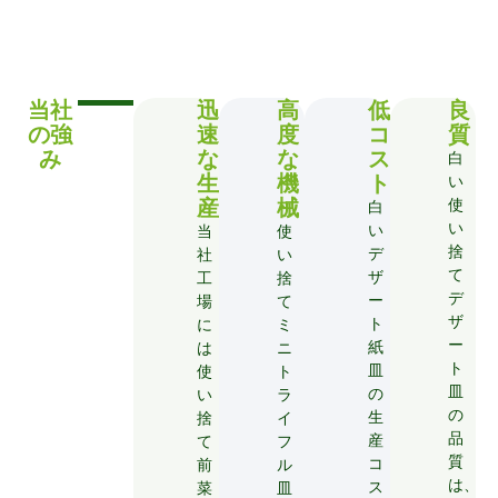
当社
迅
高
低
良
の強
速
度
コ
質
み
な
な
ス
白
生
機
ト
い
産
械
使
白
い
い
当
使
捨
デ
社
い
て
ザ
工
捨
デ
ー
場
て
ザ
ト
に
ミ
ー
紙
は
ニ
ト
皿
使
ト
皿
の
い
ラ
の
生
捨
イ
品
産
て
フ
質
コ
前
ル
は、
ス
菜
皿