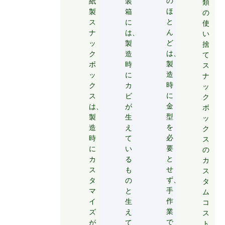
の
紙
装
類
ほ
製
箱
の
と
ス
に
使
ん
ナ
は、
い
ど
ッ
製
捨
は、
ク
造
て
製
ボ
時
ス
造
ッ
に
ナ
時
ク
カ
ッ
に
ス
ビ
ク
金
は、
が
ボ
型
製
生
ッ
を
造
え
ク
必
時
て
ス
要
に
い
の
と
カ
る
カ
せ
ス
も
ス
ず、
タ
の
タ
手
マ
と
ム
作
イ
生
コ
業
ズ
え
ス
で
が
て
ト