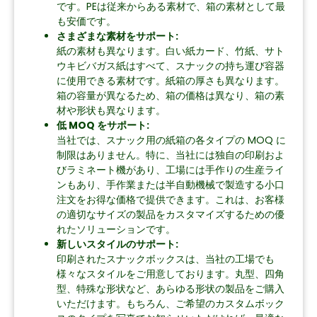
です。PEは従来からある素材で、箱の素材として最
も安価です。
さまざまな素材をサポート:
紙の素材も異なります。白い紙カード、竹紙、サト
ウキビバガス紙はすべて、スナックの持ち運び容器
に使用できる素材です。紙箱の厚さも異なります。
箱の容量が異なるため、箱の価格は異なり、箱の素
材や形状も異なります。
低 MOQ をサポート:
当社では、スナック用の紙箱の各タイプの MOQ に
制限はありません。特に、当社には独自の印刷およ
びラミネート機があり、工場には手作りの生産ライ
ンもあり、手作業または半自動機械で製造する小口
注文をお得な価格で提供できます。これは、お客様
の適切なサイズの製品をカスタマイズするための優
れたソリューションです。
新しいスタイルのサポート:
印刷されたスナックボックスは、当社の工場でも
様々なスタイルをご用意しております。丸型、四角
型、特殊な形状など、あらゆる形状の製品をご購入
いただけます。もちろん、ご希望のカスタムボック