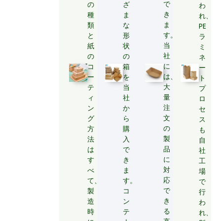
で
の
ざ
わ
き
種
ま
れ、
ま
類
な
PE
す。
と
形
ラ
当
紙
状
ミ
社
の
の
ネ
に
コ
箱
ー
は、
ー
を
ト
大
テ
当
プ
量
ィ
社
ロ
注
ン
か
セ
文
グ
ら
ス
の
方
購
も
製
法
入
自
品
は
で
社
に
す
き
工
対
べ
ま
場
応
て、
す。
で
で
製
コ
行
き
造
ン
わ
る
時
テ
れ、