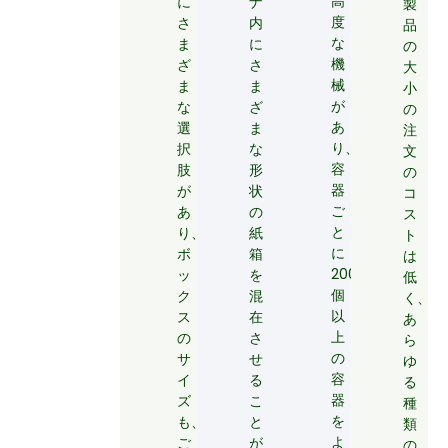
高
に
ナ
製
度
さ
内
品
な
ま
に
の
機
ざ
さ
大
械
ま
ま
小
が
な
ざ
の
あ
選
ま
注
り、
択
な
文
容
肢
形
の
器
が
状
コ
ご
あ
の
ス
と
り、
紙
ト
に
ボ
箱
は
200
ッ
を
低
個
ク
混
く、
以
ス
在
あ
上
の
さ
ら
の
サ
せ
ゆ
容
イ
る
る
器
ズ
こ
種
を
も、
と
類
よ
ご
が
の