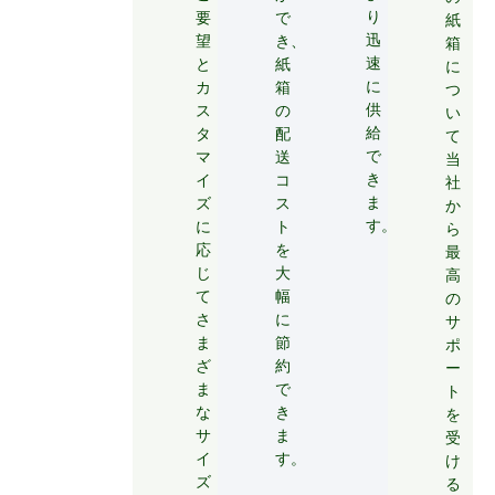
り
要
で
紙
迅
望
き、
箱
速
と
紙
に
に
カ
箱
つ
供
ス
の
い
給
タ
配
て
で
マ
送
当
き
イ
コ
社
ま
ズ
ス
か
す。
に
ト
ら
応
を
最
じ
大
高
て
幅
の
さ
に
サ
ま
節
ポ
ざ
約
ー
ま
で
ト
な
き
を
サ
ま
受
イ
す。
け
ズ
る