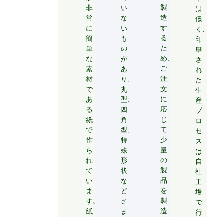
製
非
い
は
造
常
な
低
す
に
い
く、
る
簡
も
印
た
単
の
刷
め、
な
が
さ
ご
素
あ
れ
注
材
り、
た
文
で
丸
生
に
あ
型、
産
応
る
四
プ
じ
紙
角
ロ
て
で
型、
セ
少
作
特
ス
量
ら
殊
は
の
れ
形
自
製
て
状
社
品
い
な
工
を
ま
ど
場
製
す。
さ
で
造
紙
ま
行