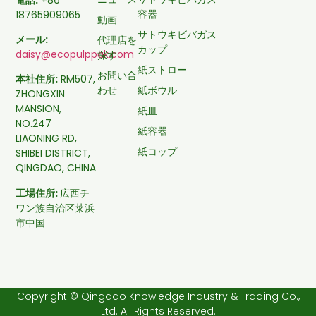
容器
18765909065
動画
サトウキビバガス
メール:
代理店を
カップ
daisy@ecopulppak.com
探す
紙ストロー
お問い合
本社住所:
RM507,
わせ
紙ボウル
ZHONGXIN
MANSION,
紙皿
NO.247
紙容器
LIAONING RD,
紙コップ
SHIBEI DISTRICT,
QINGDAO, CHINA
工場住所:
広西チ
ワン族自治区莱浜
市中国
Copyright © Qingdao Knowledge Industry & Trading Co.,
Ltd. All Rights Reserved.