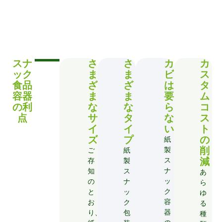
スナ
さ
さ
カ
カ
ック
ま
ま
ビ
ス
食品
ざ
ざ
は
タ
容器
ま
ま
要
ム
の利
な
な
ら
コ
点
サ
タ
な
ス
イ
イ
い
ト
ズ
プ
の
紙
削
製
ご
紙
減
ス
存
製
ナ
知
ス
あ
ッ
の
ナ
ら
ク
と
ッ
ゆ
容
お
ク
る
器
り、
包
種