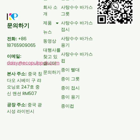
회사 소
사탕수수 바가스
개
그릇
제품
사탕수수 바가스
문의하기
접시
뉴스
사탕수수 바가스
전화:
+86
동영상
용기
18765909065
대행사를
사탕수수 바가스
이메일:
찾고 있
컵
daisy@ecopulppak.com
습니다
종이 빨대
문의하기
본사 주소:
중국 칭
종이 그릇
다오 시베이 구 랴
오닝로 247호 중
종이 접시
신 맨션 RM507
종이 용기
공장 주소:
중국 광
종이컵
시성 라이빈시