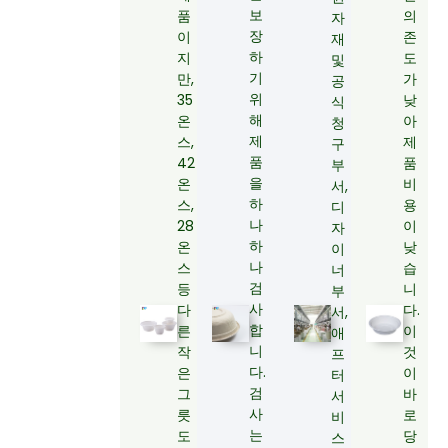
보
품
의
자
장
이
존
재
하
지
도
및
기
만,
가
공
위
35
낮
식
해
온
아
청
제
스,
제
구
품
42
품
부
을
온
비
서,
하
스,
용
디
나
28
이
자
하
온
낮
이
나
스
습
너
검
등
니
부
사
다
다.
서,
합
른
이
애
니
작
것
프
다.
은
이
터
검
그
바
서
사
릇
로
비
는
도
당
스