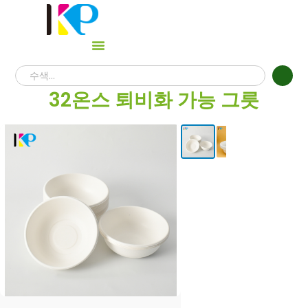
32온스 퇴비화 가능 그릇