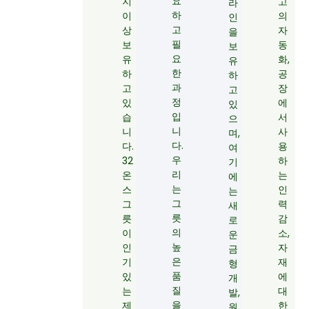
요
지
고
라
하
이
의
인
고
상
자
을
필
보
동
보
요
유
화,
유
한
하
공
하
과
고
장
고
정
있
에
있
입
습
서
으
니
니
사
며,
다.
다.
용
여
우
32
하
기
리
온
는
에
는
스
인
는
그
그
력
새
릇
릇
감
로
의
이
소,
운
높
인
자
금
은
기
재
형
품
있
에
개
질
는
대
발,
을
제
한
원