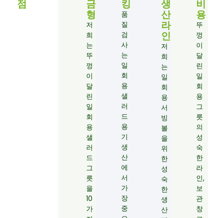
점
금
킹
생
비
형
산
용
품
라
질
저
뚜
인
검
희
껑
사
는
이
저
는
뚜
달
희
일
껑
린
는
회
이
일
일
용
달
회
회
샐
린
용
용
러
일
그
서
드
회
릇
빙
용
용
의
볼
기
샐
성
을
생
러
숙
위
산
드
한
한
에
그
라
성
서
릇
인,
숙
가
을
보
한
장
10
관
생
중
가
창
산