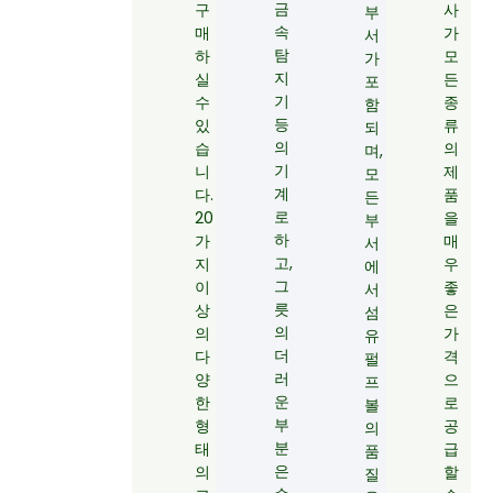
금
구
사
부
속
매
가
서
탐
하
모
가
지
실
든
포
기
수
종
함
등
있
류
되
의
습
의
며,
기
니
제
모
계
다.
품
든
로
20
을
부
하
가
매
서
고,
지
우
에
그
이
좋
서
릇
상
은
섬
의
의
가
유
더
다
격
펄
러
양
으
프
운
한
로
볼
부
형
공
의
분
태
급
품
은
의
할
질