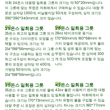
저희 24온스 대용량 일회용 그릇의 크기는 약 50*20mm입니다.
이 그릇에 맞는 뚜껑은 저희에게서 구매하실 수 있습니다. 대량 주
문은 상자당 1,000개, 비닐봉지당 50개로 구성되며, 상자 크기도
390*390*340mm로 크지 않습니다.
03
04
28온스 일회용 그릇
25온스 일회용 그릇
28oz 테이크아웃 용기는
25온스 최고의 일회용 그릇 뜨거
170*60mm와 160*68mm 두
운 수프는 다이아몬드 모양을 선
가지 모델로 제공되며, 모두 플라
택할 수 있으며, 크기는 약
스틱 및 섬유 펄프 용기에 맞는
214*198*56mm입니다. 이 그릇
뚜껑이 있습니다. 한 상자에 300
의 구조는 사용하는 동안 더욱 강
개 또는 500개씩 포장할 수 있습
하고 내구성이 뛰어납니다. 이 그
니다.
릇의 포장은 상자당 약 400개,
가방당 50개이며, 상자 크기는
214*198*56mm입니다.
05
06
42온스 일회용 그릇
35온스 일회용 그릇
42oz 볼은 사용하기 편리한 대형
35온스 수프 그릇은 뜨거운 물에
일회용 볼입니다. 저희에게서 두
사용할 수 있는 일회용 제품도 있
가지 유형의 볼을 구입할 수 있습
습니다. 크기는 170*73mm이고,
니다. 하나는 크기가 180*77mm
대량 주문 시 포장은 판지 상자당