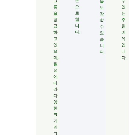
손
그
수
을
으
릇
있
보
로
을
는
장
합
공
주
할
니
급
된
수
다.
하
이
있
고
유
습
있
입
니
으
니
다.
며,
다.
필
요
에
따
라
다
양
한
크
기
의
그