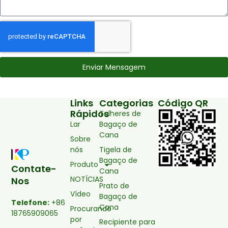
Enviar Mensagem
Links
Categorias
Código QR
Rápidos
Talheres de
Lar
Bagaço de
Cana
Sobre
nós
Tigela de
Bagaço de
Produto
Contate-
Cana
NOTÍCIAS
Nos
Prato de
Vídeo
Bagaço de
Telefone:
+86
Cana
Procurando
18765909065
por
Recipiente para