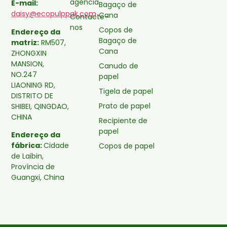
agência
E-mail:
Bagaço de
daisy@ecopulppak.com
Cana
Contacte-
nos
Copos de
Endereço da
Bagaço de
matriz:
RM507,
Cana
ZHONGXIN
MANSION,
Canudo de
NO.247
papel
LIAONING RD,
Tigela de papel
DISTRITO DE
Prato de papel
SHIBEI, QINGDAO,
CHINA
Recipiente de
papel
Endereço da
fábrica:
Cidade
Copos de papel
de Laibin,
Província de
Guangxi, China