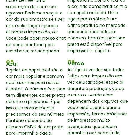
impressa na cor branca, ou
cores se tiver uma
a cor não combinará com a
solicitação de cor muito
sua tigela colorida. Uma
rigorosa. Podemos seguir a
tigela preta sólida é um
cor da sua amostra se tiver
ótimo produto no mercado,
uma solicitação rigorosa
que você pode adquirir
durante a impressão, ou
conosco. Uma cor pantone
você pode obter nosso chat
preta está disponível para
de cores pantone para
impressão na tigela.
escolher a cor adequada.
05
06
Verde
Azul
As tigelas verdes são todas
Tigelas de papel azul são a
feitas com impressão em
cor mais popular e comum
vez de usar papel especial
que fazemos para nossos
durante a produção, verde
clientes. O número Pantone
escuro ou verde claro
tem diferentes cores pretas
dependem dos arquivos que
durante a produção. É por
você está usando para a
isso que normalmente
impressão, temos máquinas
precisamos do seu número
de impressão muito
Pantone da cor ou do
avançadas que podem
número CMYK da cor preta
garantir a cor correta de
para imprimir a tigela.