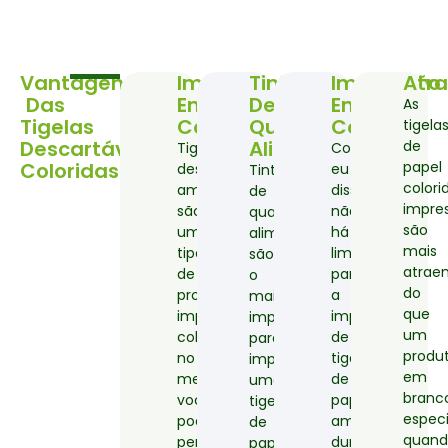
Vantagens
Impresso
Tinta
Impressão
Atr
Das
Em
De
Em
As
Tigelas
Cores
Qualidade
Cores
tigela
Descartáveis
Alimentar
de
Tigelas
Como
Coloridas
papel
descartáveis
eu
Tintas
colori
amarelas
disse,
de
impre
são
não
qualidade
são
um
há
alimentar
mais
tipo
limites
são
atrae
de
para
o
do
produto
a
mais
que
impresso
impressão
importante
um
colorido
de
para
produ
no
tigelas
imprimir
em
mercado,
de
uma
branc
você
papel
tigela
espec
pode
amarelo
de
quand
personalizar
durante
papel