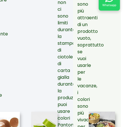
non
sono
Whatsapp
ci
più
sono
attraenti
limiti
di un
durante
prodotto
ante
la
vuoto,
stampa
soprattutto
di
se
ciotole
vuoi
di
usarle
carta
per
gialla
le
durante
vacanze,
la
i
e
produzione,
colori
puoi
sono
usare
più
are,
colori
vivaci
Pantone
per