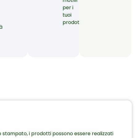
motivi
per i
tuoi
prodotti.
à
o stampato, i prodotti possono essere realizzati