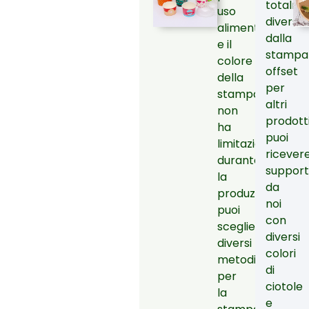
totalm
uso
diversi
alimentare
dalla
e il
stampa
colore
offset
della
per
stampa
altri
non
prodotti
ha
puoi
limitazioni
ricever
durante
suppor
la
da
produzione,
noi
puoi
con
scegliere
diversi
diversi
colori
metodi
di
per
ciotole
la
e