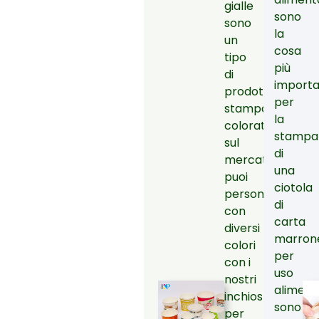
gialle
sono
sono
la
un
cosa
tipo
più
di
import
prodotto
per
stampato
la
colorato
stampa
sul
di
mercato,
una
puoi
ciotola
personalizzarle
di
con
carta
diversi
marron
colori
per
con i
uso
nostri
aliment
inchiostri
sono
per