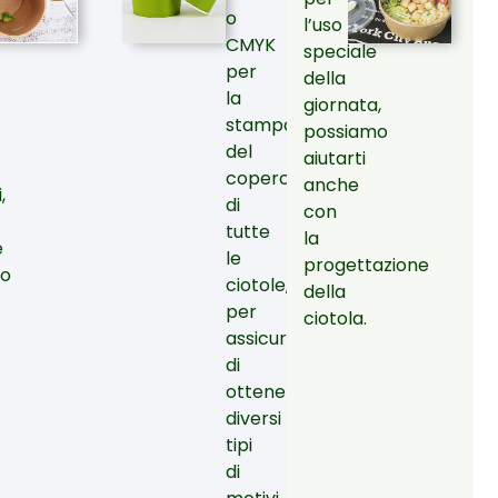
ente
o
l’uso
CMYK
speciale
per
della
la
giornata,
stampa
possiamo
del
aiutarti
coperchio
anche
,
di
con
tutte
la
e
le
progettazione
to
ciotole,
della
per
ciotola.
assicurarti
di
ottenere
diversi
tipi
di