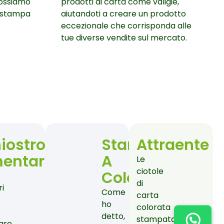
 possiamo
prodotti di carta come valigie,
la stampa
aiutandoti a creare un prodotto
eccezionale che corrisponda alle
tue diverse vendite sul mercato.
iostro
Stampa
Attraente
mentare
A
Le
ciotole
Colori
di
ri
Come
carta
ho
colorata
detto,
stampata
are