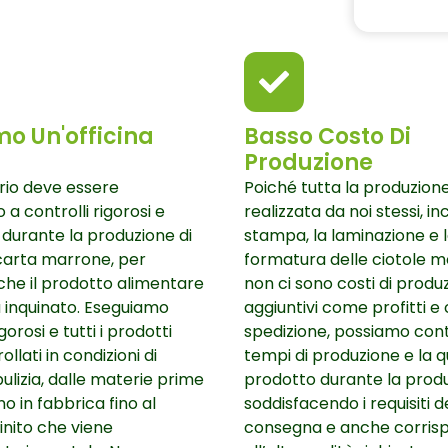
o Un'officina
Basso Costo Di
Produzione
orio deve essere
Poiché tutta la produzion
a controlli rigorosi e
realizzata da noi stessi, in
 durante la produzione di
stampa, la laminazione e 
 carta marrone, per
formatura delle ciotole 
che il prodotto alimentare
non ci sono costi di produ
 inquinato. Eseguiamo
aggiuntivi come profitti e c
gorosi e tutti i prodotti
spedizione, possiamo contr
llati in condizioni di
tempi di produzione e la q
lizia, dalle materie prime
prodotto durante la produ
o in fabbrica fino al
soddisfacendo i requisiti d
inito che viene
consegna e anche corri