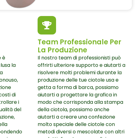
Team Professionale Per
La Produzione
e è
Il nostro team di professionisti può
clusa la
offrirti ulteriore supporto e aiutarti a
la
risolvere molti problemi durante la
monouso,
produzione delle tue ciotole usa e
zione
getta a forma di barca, possiamo
osti di
aiutarti a progettare la grafica in
ollare i
modo che corrisponda alla stampa
ualità del
della ciotola, possiamo anche
zione,
aiutarti a creare una confezione
ella
molto speciale delle ciotole con
spondendo
metodi diversi o mescolate con altri