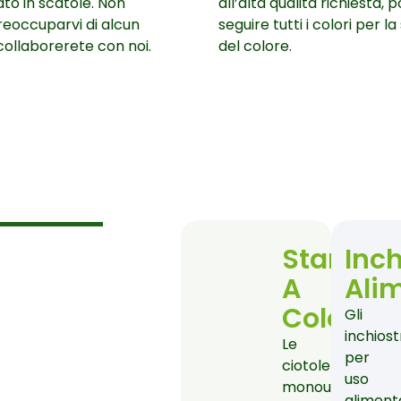
to in scatole. Non
all’alta qualità richiesta,
eoccuparvi di alcun
seguire tutti i colori per 
 collaborerete con noi.
del colore.
Stampa
Inch
A
Ali
Colori
Gli
inchiost
Le
per
ciotole
uso
monouso
aliment