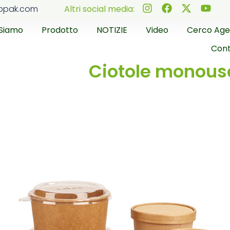
ppak.com
Altri social media:
 Siamo
Prodotto
NOTIZIE
Video
Cerco Age
Cont
Ciotole monouso