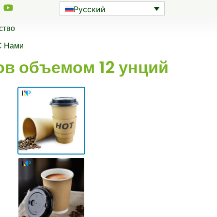
Русский
ство
С Нами
ов объемом 12 унций