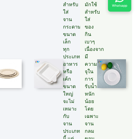
สำหรับ
มักใช้
Whatsapp
ใส่
สำหรับ
จาน
ใส่
กระดาษ
ของ
ขนาด
กิน
เล็ก
เบาๆ
ทุก
เนื่องจาก
ประเภท
มี
อาหาร
ความ
หรือ
จุใน
เค้ก
การ
ขนาด
รับน้ำ
ใหญ่
หนัก
จะไม่
น้อย
เหมาะ
โดย
กับ
เฉพาะ
จาน
จาน
ประเภท
กลม
นี้ แต่
ขอบ