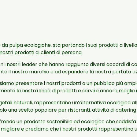
da pulpa ecologiche, sta portando i suoi prodotti a livello 
ostri prodotti ai clienti di persona.
n i nostri leader che hanno raggiunto diversi accordi di c
te il nostro marchio e ad espandere la nostra portata azi
ssiamo presentare i nostri prodotti a un pubblico più amp
mente la nostra linea di prodotti e servire ancora meglio i n
getali naturali, rappresentano un’alternativa ecologica alle 
o una scelta popolare per ristoranti, attività di catering 
frendo un prodotto sostenibile ed ecologico che soddisfa a
igliore e crediamo che i nostri prodotti rappresentino 