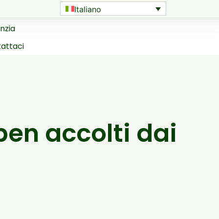
Italiano
nzia
attaci
 ben accolti dai