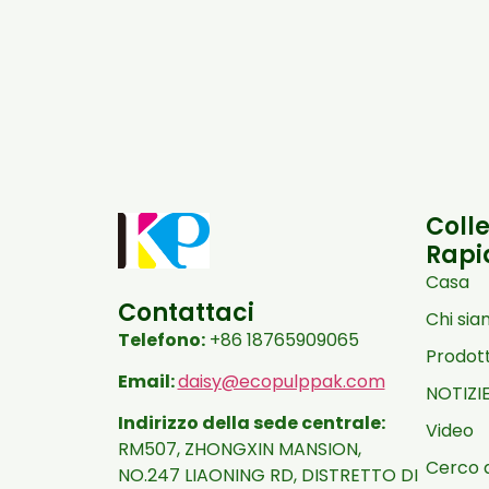
Coll
Rapi
Casa
Contattaci
Chi si
Telefono:
+86 18765909065
Prodot
Email:
daisy@ecopulppak.com
NOTIZI
Indirizzo della sede centrale:
Video
RM507, ZHONGXIN MANSION,
Cerco 
NO.247 LIAONING RD, DISTRETTO DI