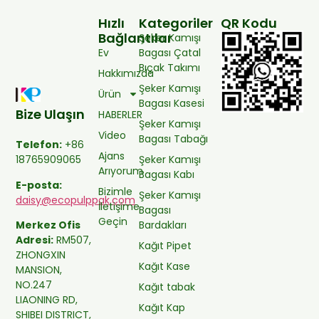
Hızlı
Kategoriler
QR Kodu
Bağlantılar
Şeker Kamışı
Ev
Bagası Çatal
Bıçak Takımı
Hakkımızda
Şeker Kamışı
Ürün
Bagası Kasesi
Bize Ulaşın
HABERLER
Şeker Kamışı
Video
Bagası Tabağı
Telefon:
+86
Ajans
Şeker Kamışı
18765909065
Arıyorum
Bagası Kabı
E-posta:
Bizimle
Şeker Kamışı
daisy@ecopulppak.com
İletişime
Bagası
Geçin
Bardakları
Merkez Ofis
Adresi:
RM507,
Kağıt Pipet
ZHONGXIN
Kağıt Kase
MANSION,
NO.247
Kağıt tabak
LIAONING RD,
Kağıt Kap
SHIBEI DISTRICT,